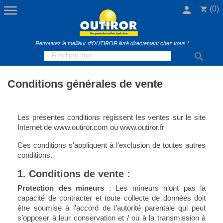

person
(0)
shopping_cart
Retrouvez le meilleur d’OUTIROR livré directement chez vous !

Conditions générales de vente
Les présentes conditions régissent les ventes sur le site
Internet de
www.outiror.com
ou
www.outiror.fr
Ces conditions s'appliquent à l'exclusion de toutes autres
conditions.
1. Conditions de vente :
Protection des mineurs
: Les mineurs n’ont pas la
capacité de contracter et toute collecte de données doit
être soumise à l’accord de l’autorité parentale qui peut
s’opposer à leur conservation et / ou à la transmission à