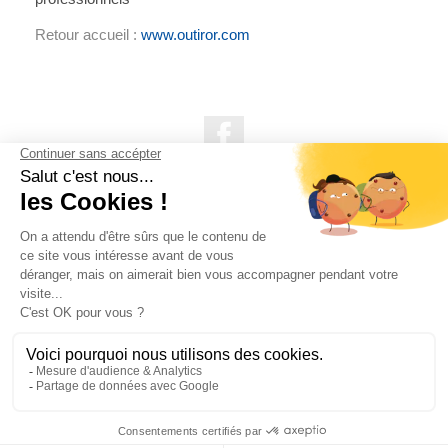
Retour accueil :
www.outiror.com
Facebook

NOS PRODUITS

NOTRE SOCIÉTÉ

VOTRE COMPTE
INFORMATIONS DE LA BOUTIQUE

QUESTIONS FRÉQUEMMENT POSÉES