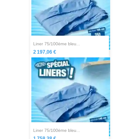
liner 75/100ème bleu...
2 197,06 €
liner 75/100ème bleu...
1 758,38 €