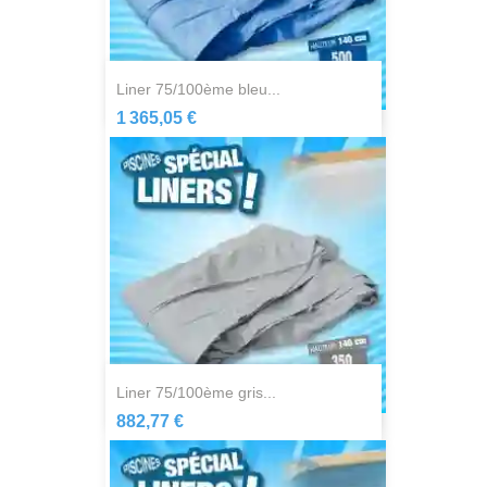
liner 75/100ème bleu...
1 365,05 €
liner 75/100ème gris...
882,77 €