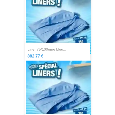
liner 75/100ème bleu...
882,77 €