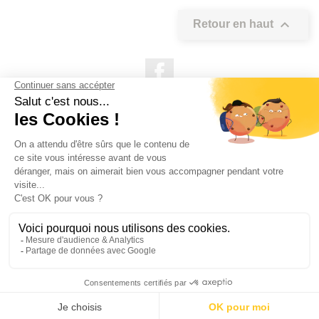

Retour en haut
Facebook

NOS PRODUITS

NOTRE SOCIÉTÉ

VOTRE COMPTE
INFORMATIONS DE LA BOUTIQUE

QUESTIONS FRÉQUEMMENT POSÉES
Copyright OUTIROR © 2021