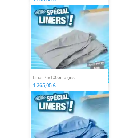
liner 75/100ème gris...
1 365,05 €