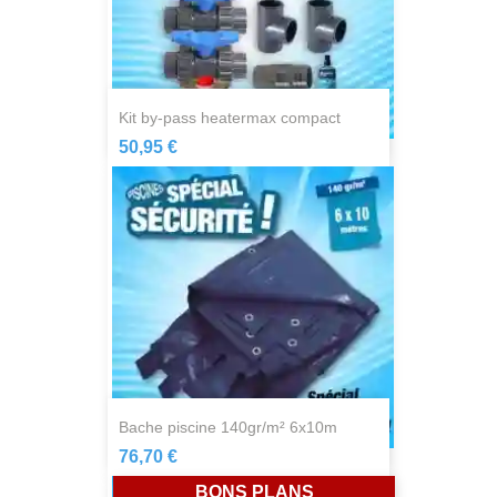
kit by-pass heatermax compact
50,95 €
bache piscine 140gr/m² 6x10m
76,70 €
BONS PLANS