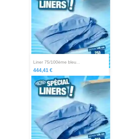
liner 75/100ème bleu...
444,41 €