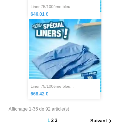
liner 75/100ème bleu...
646,01 €
liner 75/100ème bleu...
668,42 €
Affichage 1-36 de 92 article(s)

1
2
3
Suivant