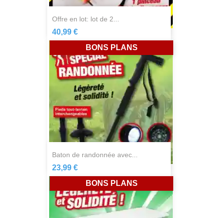
offre en lot: lot de 2...
40,99 €
BONS PLANS
baton de randonnée avec...
23,99 €
BONS PLANS