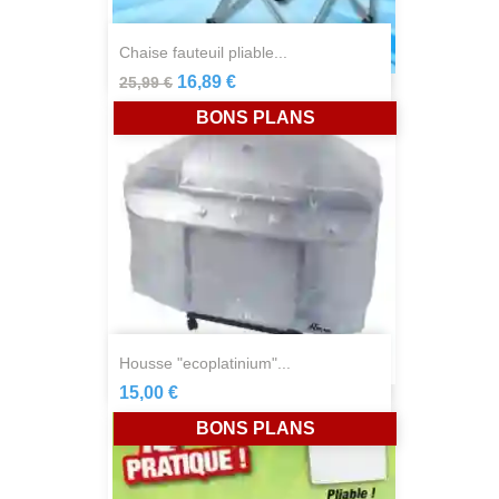
chaise fauteuil pliable...
16,89 €
25,99 €
BONS PLANS
housse "ecoplatinium"...
15,00 €
BONS PLANS