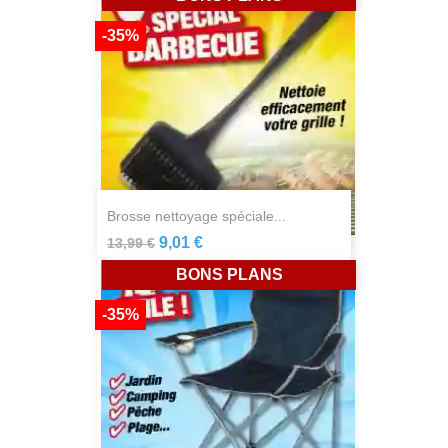
-35%
brosse nettoyage spéciale...
9,01 €
13,99 €
BONS PLANS
-35%