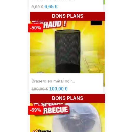
6,65 €
9,99 €
BONS PLANS
-50%
brasero en métal noir...
100,00 €
199,99 €
BONS PLANS
-69%