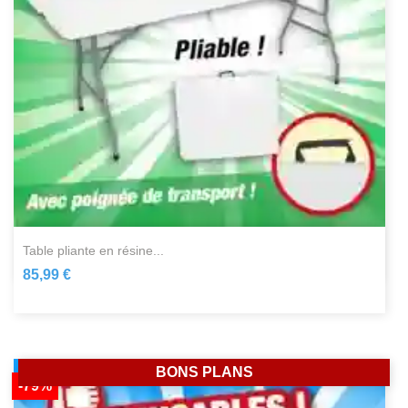
table pliante en résine...
85,99 €
BONS PLANS
-79%