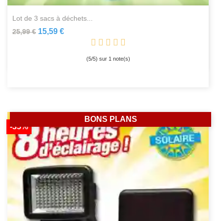
lot de 3 sacs à déchets...
15,59 €
25,99 €
(
5
/
5
) sur
1
note(s)
BONS PLANS
-35%