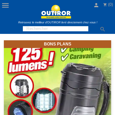

person
(0)
shopping_cart
Retrouvez le meilleur d’OUTIROR livré directement chez vous !

BONS PLANS