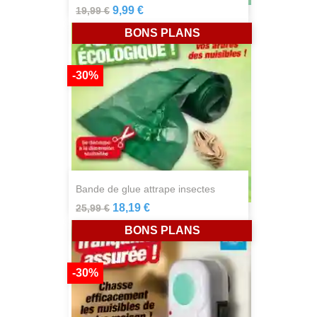
9,99 €
19,99 €
BONS PLANS
-30%
bande de glue attrape insectes
18,19 €
25,99 €
BONS PLANS
-30%