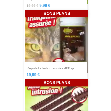
9,99 €
19,99 €
BONS PLANS
repulsif chats granules 400 gr
19,99 €
BONS PLANS