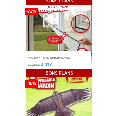
BONS PLANS
(
1
/
5
) sur
1
note(s)
-72%
moustiquaire anti-insectes...
4,93 €
17,99 €
BONS PLANS
-45%