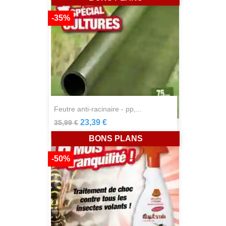
-35%
feutre anti-racinaire - pp,...
23,39 €
35,99 €
BONS PLANS
-50%