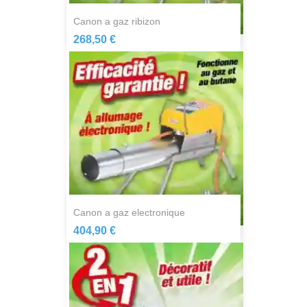
canon a gaz ribizon
268,50 €
canon a gaz electronique
404,90 €