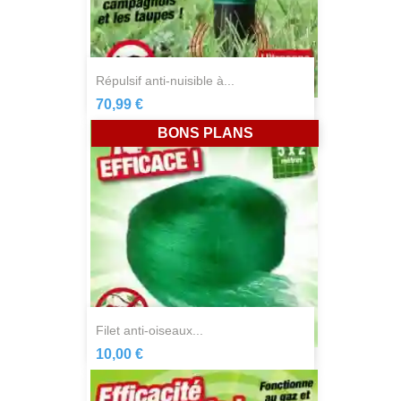
répulsif anti-nuisible à...
70,99 €
BONS PLANS
filet anti-oiseaux...
10,00 €