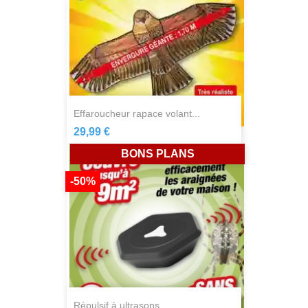
effaroucheur rapace volant...
29,99 €
BONS PLANS
-50%
répulsif à ultrasons...