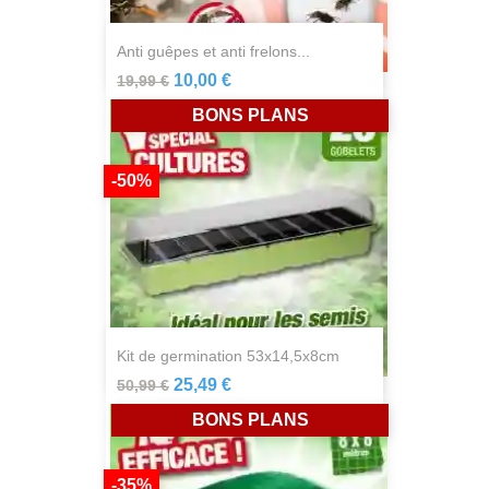
anti guêpes et anti frelons...
10,00 €
19,99 €
BONS PLANS
-50%
kit de germination 53x14,5x8cm
25,49 €
50,99 €
BONS PLANS
-35%