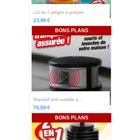
lot de 2 pièges à guêpes
23,99 €
BONS PLANS
répulsif anti-nuisible à...
76,00 €
BONS PLANS