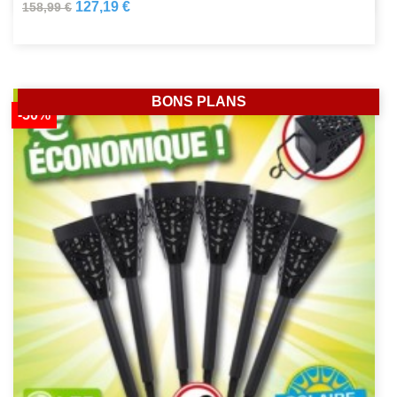
127,19 €
158,99 €
BONS PLANS
-50%