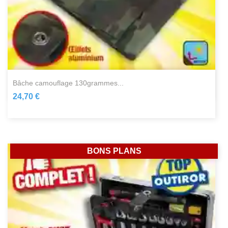
bâche camouflage 130grammes...
24,70 €
BONS PLANS