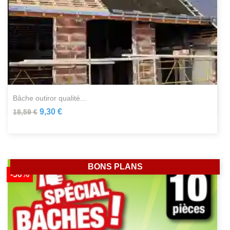
bâche outiror qualité...
9,30 €
18,59 €
BONS PLANS
-50%