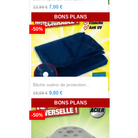
7,00 €
13,99 €
BONS PLANS
-50%
bâche outiror de protection...
9,80 €
19,59 €
BONS PLANS
-50%