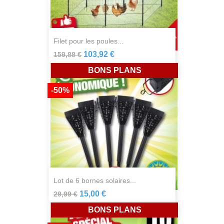
filet pour les poules...
103,92 €
159,88 €
BONS PLANS
-50%
lot de 6 bornes solaires...
15,00 €
29,99 €
BONS PLANS