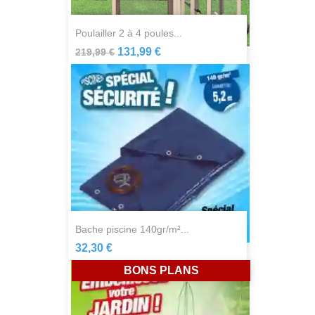
poulailler 2 à 4 poules...
131,99 €
219,99 €
bache piscine 140gr/m²...
32,30 €
BONS PLANS