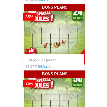
BONS PLANS
-35%
filet pour les poules...
64,92 €
99,87 €
BONS PLANS
-35%