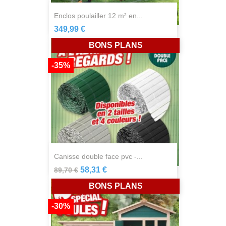
enclos poulailler 12 m² en...
349,99 €
BONS PLANS
-35%
canisse double face pvc -...
58,31 €
89,70 €
BONS PLANS
-30%