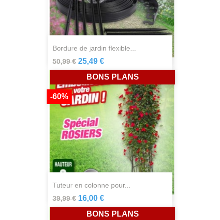
bordure de jardin flexible...
25,49 €
50,99 €
BONS PLANS
-60%
tuteur en colonne pour...
16,00 €
39,99 €
BONS PLANS