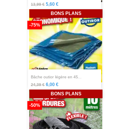
5,60 €
13,99 €
BONS PLANS
-75%
bâche outior légère en 45...
6,00 €
24,39 €
BONS PLANS
-50%