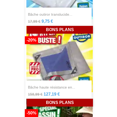
bâche outiror translucide...
9,75 €
17,99 €
BONS PLANS
-20%
bâche haute résistance en...
127,19 €
158,99 €
BONS PLANS
-50%