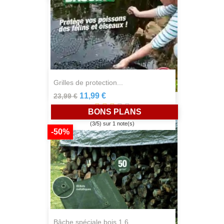
grilles de protection...
11,99 €
23,99 €
BONS PLANS
(
3
/
5
) sur
1
note(s)
-50%
bâche spéciale bois 1,6...