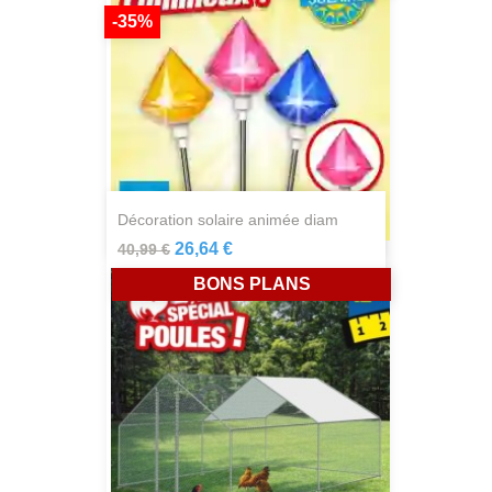
-35%
décoration solaire animée diam
26,64 €
40,99 €
BONS PLANS