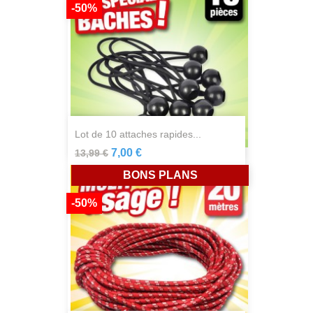
-50%
lot de 10 attaches rapides...
7,00 €
13,99 €
BONS PLANS
-50%