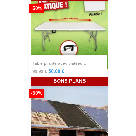
-50%
table pliante avec plateau...
50,00 €
99,99 €
BONS PLANS
-50%