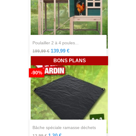
poulailler 2 à 4 poules...
139,99 €
199,99 €
BONS PLANS
-90%
bâche spéciale ramasse déchets
1,30 €
12,99 €