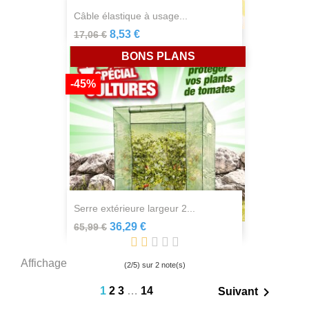
câble élastique à usage...
8,53 €
17,06 €
BONS PLANS
-45%
serre extérieure largeur 2...
36,29 €
65,99 €
Affichage 1-36 de 477 article(s)
(
2
/
5
) sur
2
note(s)

1
2
3
…
14
Suivant