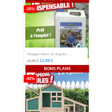
-35%
vinaigre blanc 14 degrés -...
12,99 €
19,99 €
BONS PLANS
-40%