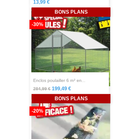
13,99 €
BONS PLANS
-30%
enclos poulailler 6 m² en...
199,49 €
284,99 €
BONS PLANS
-20%