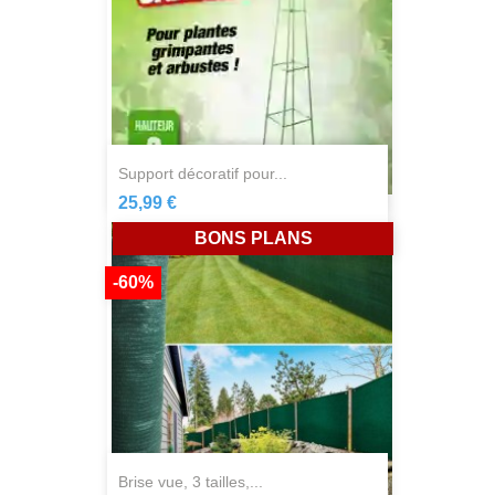
support décoratif pour...
25,99 €
BONS PLANS
-60%
brise vue, 3 tailles,...