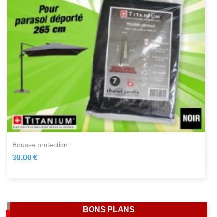
housse protection...
30,00 €
BONS PLANS
-72%