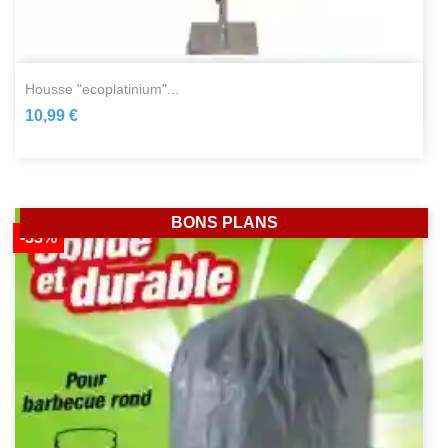
housse "ecoplatinium"...
10,99 €
BONS PLANS
-33%