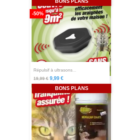
BONS PLANS
-50%
répulsif à ultrasons...
9,99 €
19,99 €
BONS PLANS