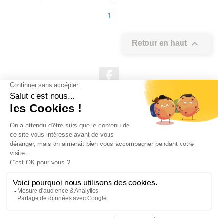
1

Retour en haut
Facebook

NOS PRODUITS

NOTRE SOCIÉTÉ

VOTRE COMPTE
INFORMATIONS DE LA BOUTIQUE

QUESTIONS FRÉQUEMMENT POSÉES