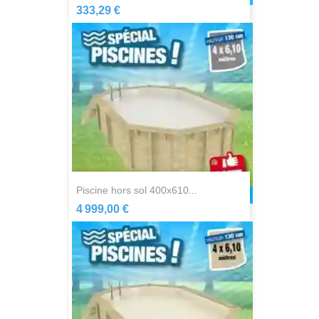
333,29 €
piscine hors sol 400x610...
4 999,00 €