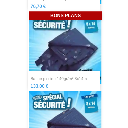
76,70 €
BONS PLANS
bache piscine 140gr/m² 8x14m
133,00 €