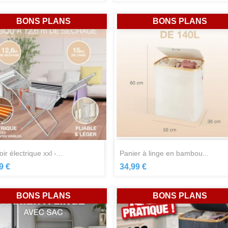
BONS PLANS
BONS PLANS
Aperçu rapide
Aperçu rapide


oir électrique xxl -...
panier à linge en bambou...
9 €
34,99 €
BONS PLANS
BONS PLANS