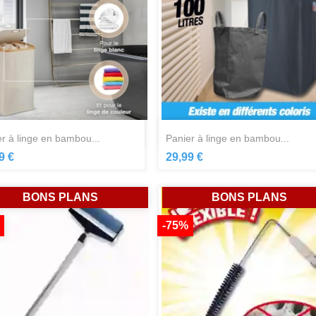
Aperçu rapide
Aperçu rapide


ier à linge en bambou...
panier à linge en bambou...
9 €
29,99 €
BONS PLANS
BONS PLANS
-75%