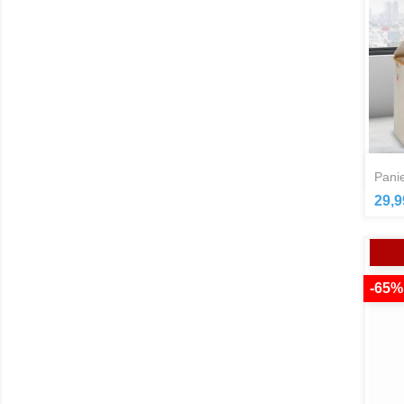
pan
29,9
-65%