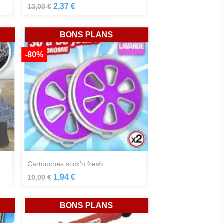
2,37 €
13,00 €
BONS PLANS
-80%
Aperçu rapide

cartouches stick'n fresh...
1,94 €
10,00 €
BONS PLANS