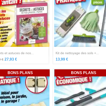
Aperçu rapide
Aperçu rapide


ets et astuces de nos...
kit de nettoyage des sols +...
27,93 €
13,99 €
0 €
BONS PLANS
BONS PLANS