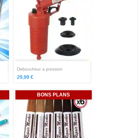
Aperçu rapide

deboucheur a pression
29,99 €
BONS PLANS