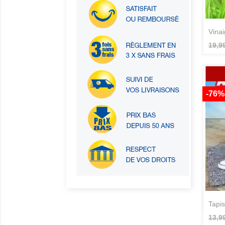
vina
19,9
-76%
tapi
13,9