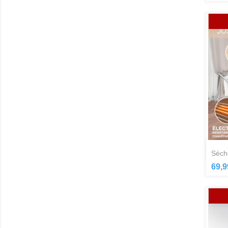
séch
69,9