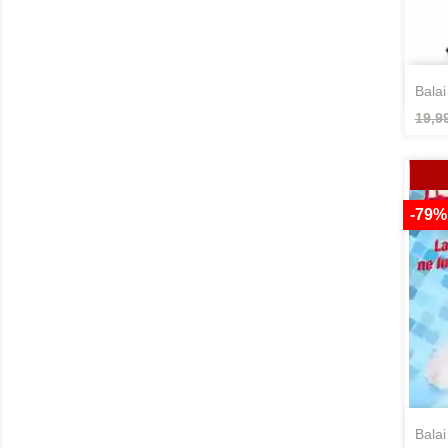
bala
19,9
-79%
bal