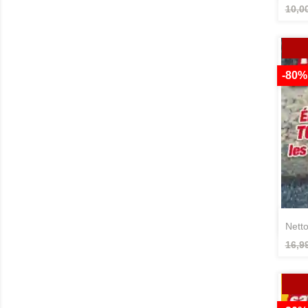
10,0
-80%
net
16,9