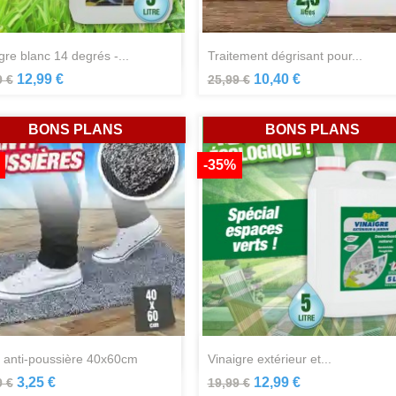
Aperçu rapide
Aperçu rapide


igre blanc 14 degrés -...
traitement dégrisant pour...
12,99 €
10,40 €
9 €
25,99 €
BONS PLANS
BONS PLANS
-35%
Aperçu rapide
Aperçu rapide


s anti-poussière 40x60cm
vinaigre extérieur et...
3,25 €
12,99 €
9 €
19,99 €