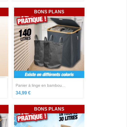
BONS PLANS
Aperçu rapide

panier à linge en bambou...
34,99 €
BONS PLANS