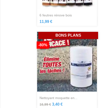
6 feutres rénove bois
Aperçu rapide

11,99 €
BONS PLANS
-80%
nettoyant moquette en...
Aperçu rapide

3,40 €
16,99 €