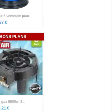
r à ventouse pour...
Aperçu rapide

37 €
BONS PLANS
 gaz 8600w, 3...
Aperçu rapide

,21 €