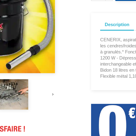
Description
CENERIX, aspirate
les cendresfroide
à granulés.* Fonct
1200 W - Dépressi
interchangeable et 
Bidon 18 litres en
Flexible métal 1,
