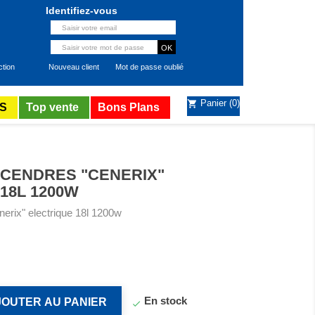
Identifiez-vous
ction
Nouveau client
Mot de passe oublié
Panier
(0)
shopping_cart
S
Top vente
Bons Plans
 CENDRES "CENERIX"
18L 1200W
nerix" electrique 18l 1200w
En stock
JOUTER AU PANIER
