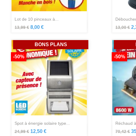
lot de 10 pinceaux à...
déboucheu
Aperçu rapide

8,00 €
2,
13,99 €
13,00 €
BONS PLANS
-50%
-50%
spot à énergie solaire type...
réchaud à
Aperçu rapide

12,50 €
35
24,99 €
70,42 €