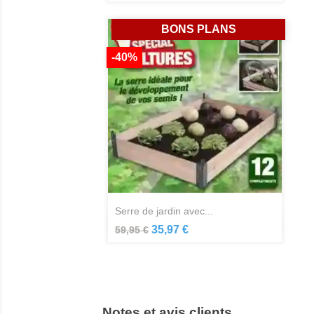
BONS PLANS
-40%
serre de jardin avec...
Aperçu rapide

35,97 €
59,95 €
Notes et avis clients