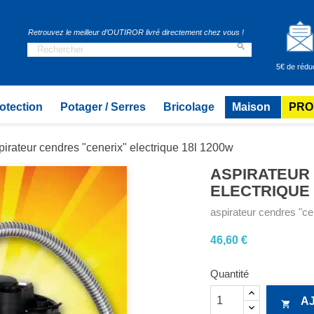
Retrouvez le meilleur d’OUTIROR livré directement chez vous !

5€ de rédu
otection
Potager / Serres
Bricolage
Maison
PRO
pirateur cendres "cenerix" electrique 18l 1200w
ASPIRATEUR
ELECTRIQUE 
aspirateur cendres "ce
46,60 €
Quantité
A
