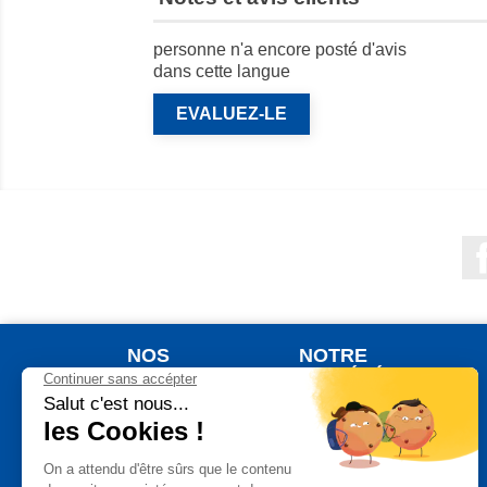
personne n'a encore posté d'avis
dans cette langue
EVALUEZ-LE
NOS
NOTRE
PRODUITS
SOCIÉTÉ
Nouveaux produits
Qui sommes nous ?
Meilleures ventes
Votre commande
Jardinage
Votre livraison