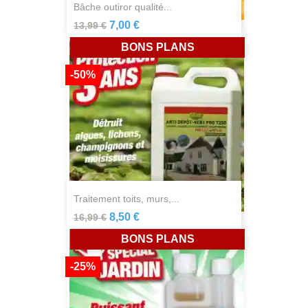
bâche outiror qualité...
7,00 €
13,99 €
BONS PLANS
-50%
traitement toits, murs,...
8,50 €
16,99 €
BONS PLANS
-25%