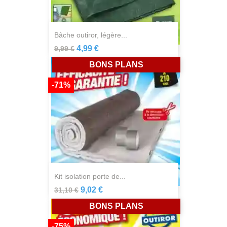
bâche outiror, légère...
4,99 €
9,99 €
BONS PLANS
-71%
kit isolation porte de...
9,02 €
31,10 €
BONS PLANS
-75%