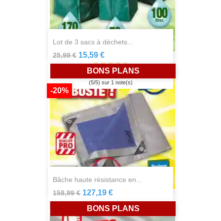
lot de 3 sacs à déchets...
15,59 €
25,99 €
BONS PLANS
(
5
/
5
) sur
1
note(s)
-20%
bâche haute résistance en...
127,19 €
158,99 €
BONS PLANS