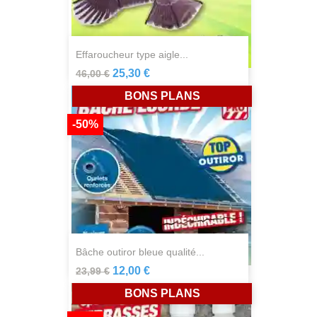
effaroucheur type aigle...
25,30 €
46,00 €
BONS PLANS
-50%
bâche outiror bleue qualité...
12,00 €
23,99 €
BONS PLANS