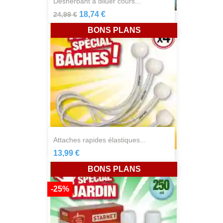
désherbant à diluer cours...
18,74 €
24,99 €
BONS PLANS
attaches rapides élastiques...
13,99 €
BONS PLANS
-25%