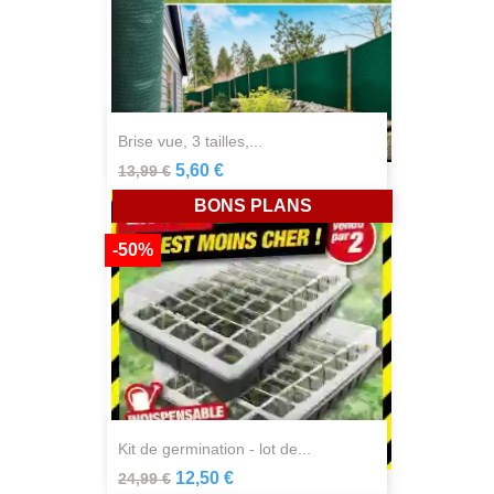
brise vue, 3 tailles,...
5,60 €
13,99 €
BONS PLANS
-50%
kit de germination - lot de...
12,50 €
24,99 €