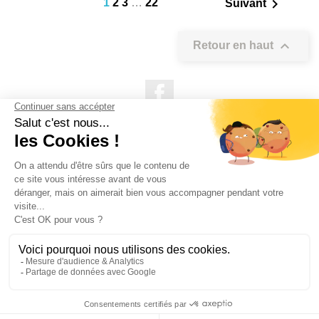

1
2
3
…
22
Suivant

Retour en haut
Facebook

NOS PRODUITS

NOTRE SOCIÉTÉ

VOTRE COMPTE
INFORMATIONS DE LA BOUTIQUE

QUESTIONS FRÉQUEMMENT POSÉES