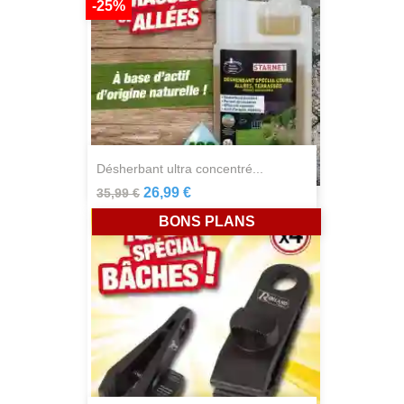
-25%
désherbant ultra concentré...
26,99 €
35,99 €
BONS PLANS