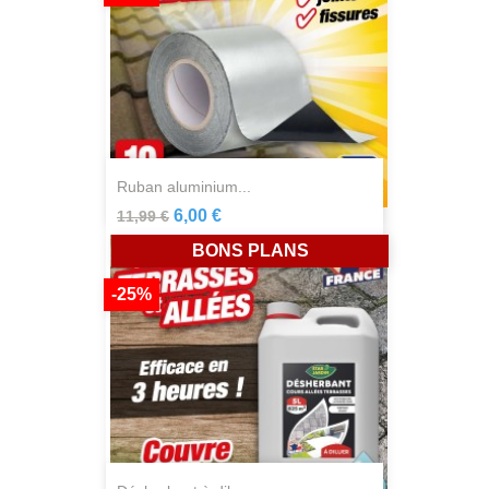
ruban aluminium...
6,00 €
11,99 €
BONS PLANS
-25%