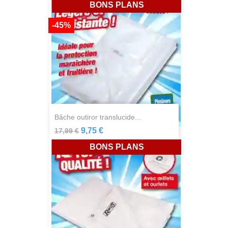
BONS PLANS
-45%
bâche outiror translucide...
9,75 €
17,99 €
BONS PLANS