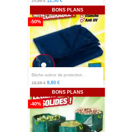
12,50 €
24,99 €
BONS PLANS
-50%
bâche outiror de protection...
9,80 €
19,59 €
BONS PLANS
-40%