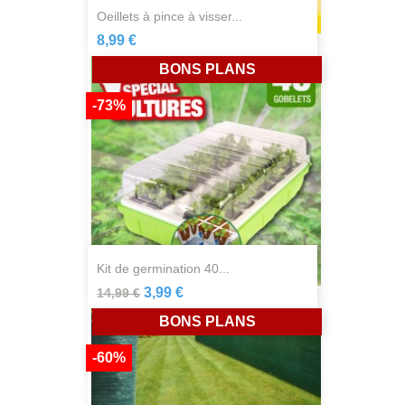
oeillets à pince à visser...
8,99 €
BONS PLANS
-73%
kit de germination 40...
3,99 €
14,99 €
BONS PLANS
-60%