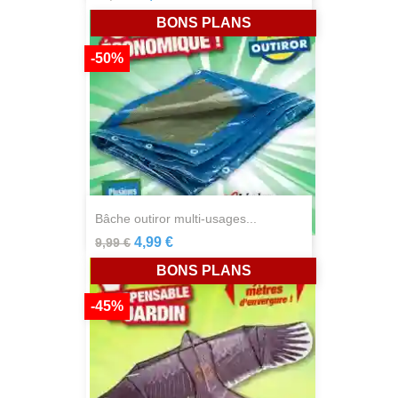
BONS PLANS
-50%
bâche outiror multi-usages...
4,99 €
9,99 €
BONS PLANS
-45%