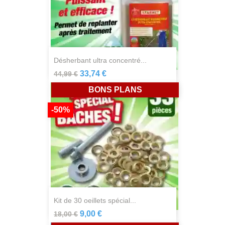
désherbant ultra concentré...
33,74 €
44,99 €
BONS PLANS
-50%
kit de 30 oeillets spécial...
9,00 €
18,00 €