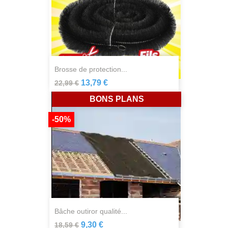
brosse de protection...
13,79 €
22,99 €
BONS PLANS
-50%
bâche outiror qualité...
9,30 €
18,59 €