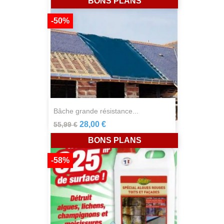
BONS PLANS
-50%
bâche grande résistance...
28,00 €
55,99 €
BONS PLANS
-58%