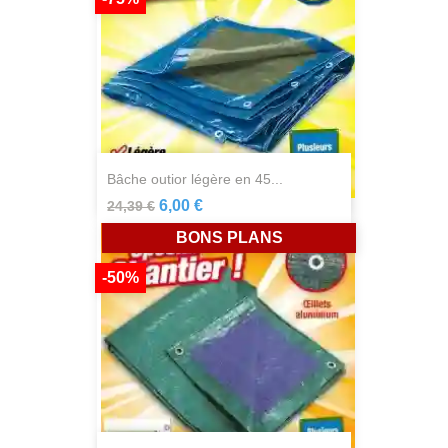
bâche outior légère en 45...
6,00 €
24,39 €
BONS PLANS
-50%