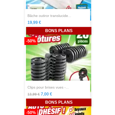
bâche outiror translucide...
19,99 €
BONS PLANS
-50%
clips pour brises vues -...
7,00 €
13,99 €
BONS PLANS
-50%