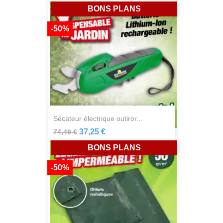
BONS PLANS
-50%
sécateur électrique outiror...
37,25 €
74,49 €
BONS PLANS
-50%