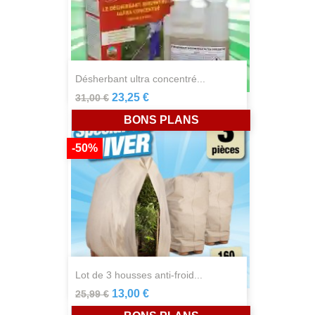
désherbant ultra concentré...
23,25 €
31,00 €
BONS PLANS
-50%
lot de 3 housses anti-froid...
13,00 €
25,99 €