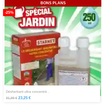
BONS PLANS
-25%
désherbant ultra concentré...
23,25 €
31,00 €