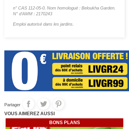
n° CAS 112-05-0. Nom homologué : Beloukha Garden.
N° d’AMM : 2170243
Emploi autorisé dans les jardins.
Partager
VOUS AIMEREZ AUSSI
BONS PLANS