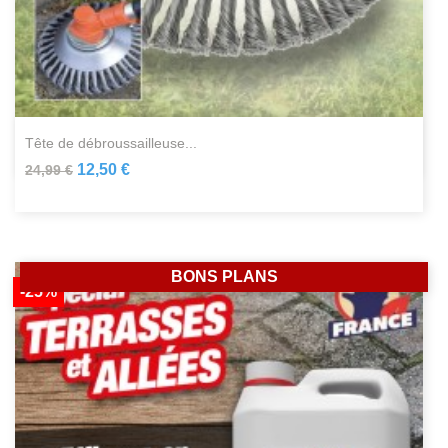
tête de débroussailleuse...
12,50 €
24,99 €
BONS PLANS
-25%