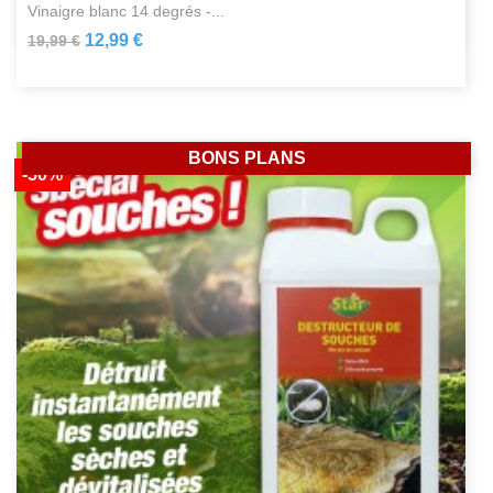
vinaigre blanc 14 degrés -...
12,99 €
19,99 €
BONS PLANS
-50%