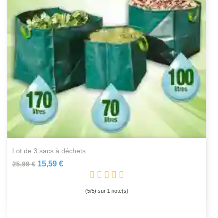
lot de 3 sacs à déchets...
15,59 €
25,99 €
(
5
/
5
) sur
1
note(s)