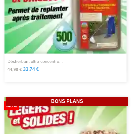
désherbant ultra concentré...
33,74 €
44,99 €
BONS PLANS
-40%