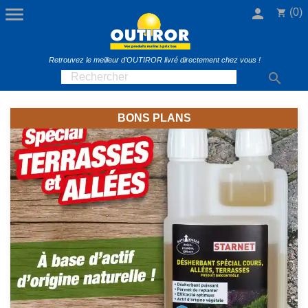

person
(0)
shopping_cart
Retrouvez le meilleur d’OUTIROR livré directement chez vous !

BONS PLANS