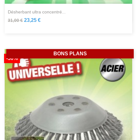
désherbant ultra concentré...
23,25 €
31,00 €
BONS PLANS
-50%