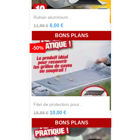
ruban aluminium...
6,00 €
11,99 €
BONS PLANS
-50%
filet de protection pour...
10,00 €
19,99 €
BONS PLANS