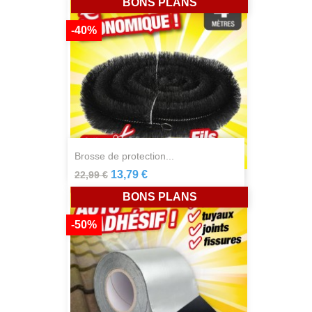
BONS PLANS
-40%
brosse de protection...
13,79 €
22,99 €
BONS PLANS
-50%