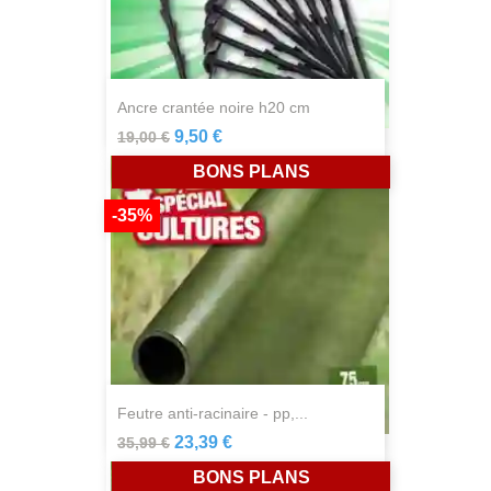
ancre crantée noire h20 cm
9,50 €
19,00 €
BONS PLANS
-35%
feutre anti-racinaire - pp,...
23,39 €
35,99 €
BONS PLANS