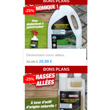
BONS PLANS
-25%
désherbant cours allées...
26,99 €
35,99 €
BONS PLANS
-25%