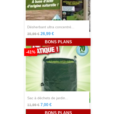
désherbant ultra concentré...
26,99 €
35,99 €
BONS PLANS
-41%
sac à déchets de jardin...
7,00 €
11,99 €
BONS PLANS