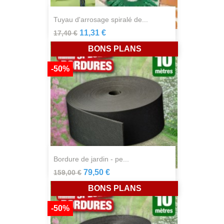
tuyau d'arrosage spiralé de...
11,31 €
17,40 €
BONS PLANS
-50%
bordure de jardin - pe...
79,50 €
159,00 €
BONS PLANS
-50%