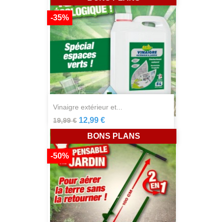
-35%
vinaigre extérieur et...
12,99 €
19,99 €
BONS PLANS
-50%