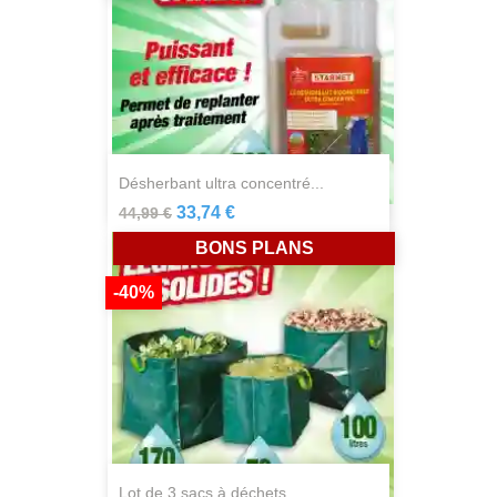
désherbant ultra concentré...
33,74 €
44,99 €
BONS PLANS
-40%
lot de 3 sacs à déchets...