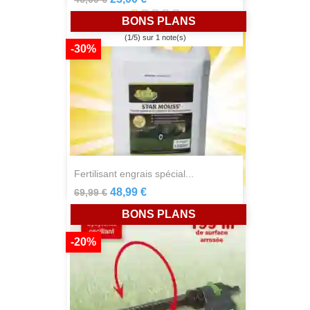
BONS PLANS
(
1
/
5
) sur
1
note(s)
-30%
fertilisant engrais spécial...
48,99 €
69,99 €
BONS PLANS
-20%