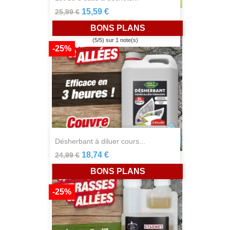
15,59 €
25,99 €
BONS PLANS
(
5
/
5
) sur
1
note(s)
-25%
désherbant à diluer cours...
18,74 €
24,99 €
BONS PLANS
-25%