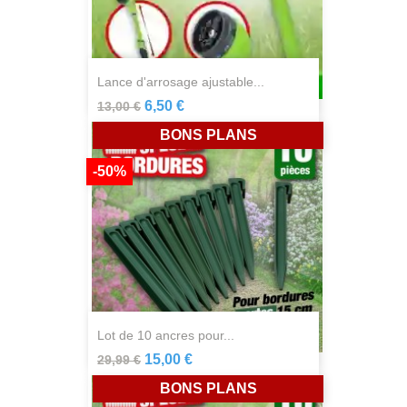
lance d'arrosage ajustable...
6,50 €
13,00 €
BONS PLANS
-50%
lot de 10 ancres pour...
15,00 €
29,99 €
BONS PLANS