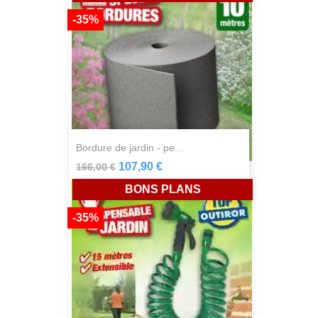
-35%
bordure de jardin - pe...
107,90 €
166,00 €
BONS PLANS
-35%