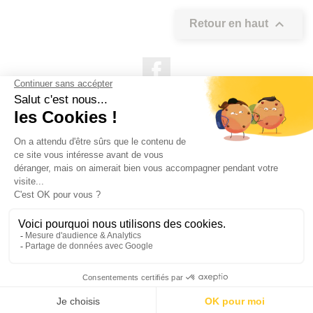

Retour en haut
Facebook

NOS PRODUITS

NOTRE SOCIÉTÉ

VOTRE COMPTE
INFORMATIONS DE LA BOUTIQUE

QUESTIONS FRÉQUEMMENT POSÉES
Copyright OUTIROR © 2021