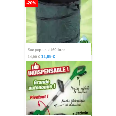
-20%
sac pop-up xl160 litres...
11,99 €
14,99 €