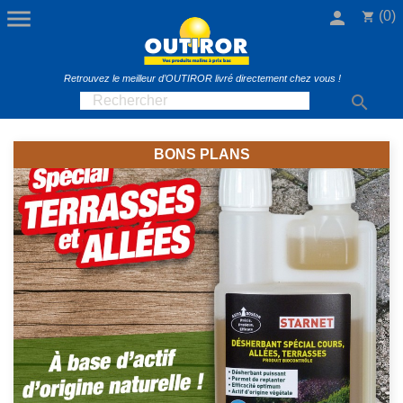

person
(0)
shopping_cart
Retrouvez le meilleur d’OUTIROR livré directement chez vous !

BONS PLANS