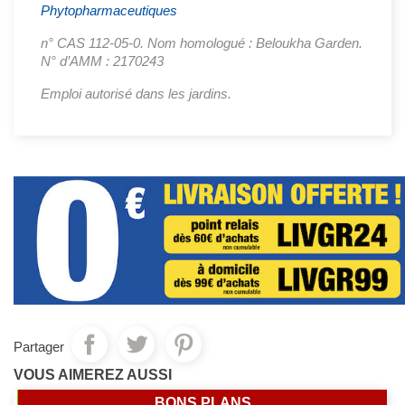
Phytopharmaceutiques
n° CAS 112-05-0. Nom homologué : Beloukha Garden.
N° d’AMM : 2170243
Emploi autorisé dans les jardins.
Partager
VOUS AIMEREZ AUSSI
BONS PLANS