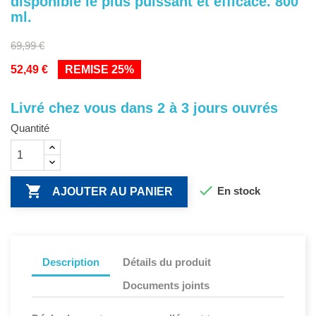
disponible le plus puissant et efficace. 800
ml.
69,99 €
52,49 €
REMISE 25%
Livré chez vous dans 2 à 3 jours ouvrés
Quantité


En stock
AJOUTER AU PANIER
Description
Détails du produit
Documents joints