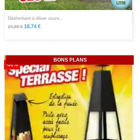
désherbant à diluer cours...
18,74 €
24,99 €
BONS PLANS
-60%