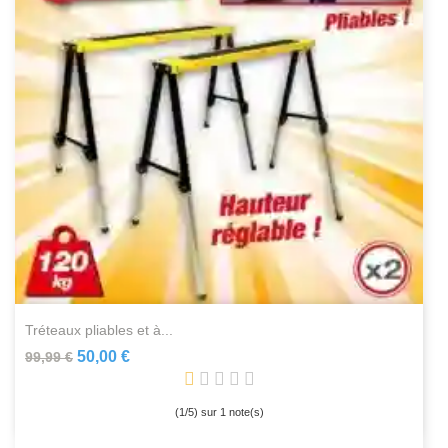
tréteaux pliables et à...
50,00 €
99,99 €
(
1
/
5
) sur
1
note(s)