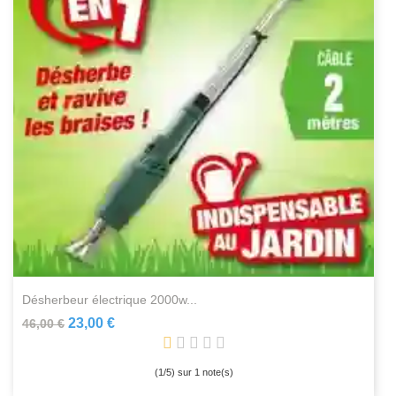
désherbeur électrique 2000w...
23,00 €
46,00 €
(
1
/
5
) sur
1
note(s)