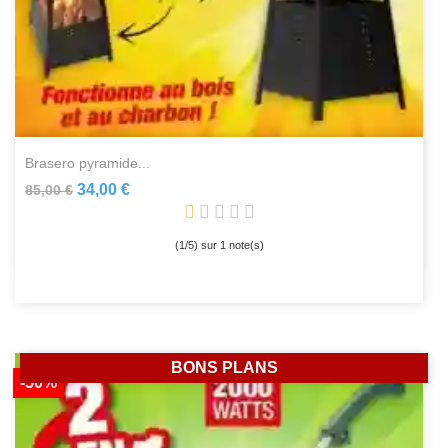
brasero pyramide...
34,00 €
85,00 €
(
1
/
5
) sur
1
note(s)
BONS PLANS
-50%