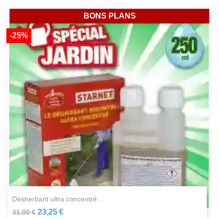
BONS PLANS
-25%
désherbant ultra concentré...
23,25 €
31,00 €