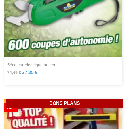
sécateur électrique outiror...
37,25 €
74,49 €
BONS PLANS
-50%