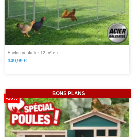
enclos poulailler 12 m² en...
349,99 €
BONS PLANS
-30%