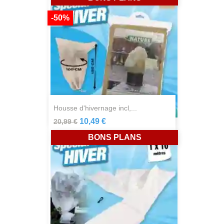
-50%
housse d'hivernage incl,...
10,49 €
20,99 €
BONS PLANS