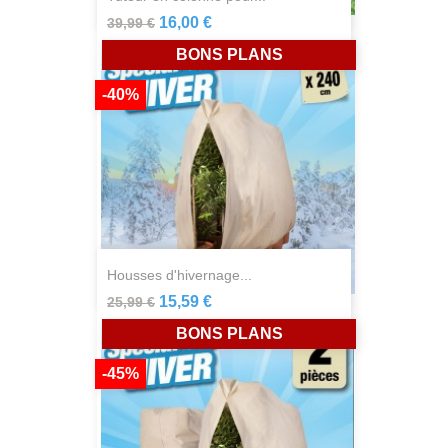
16,00 €
39,99 €
BONS PLANS
-40%
housses d'hivernage...
15,59 €
25,99 €
BONS PLANS
-45%