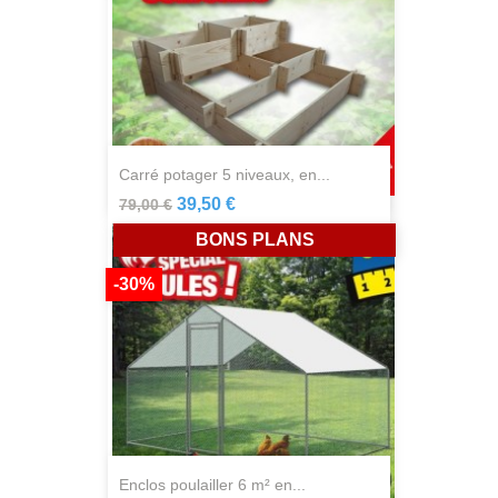
carré potager 5 niveaux, en...
39,50 €
79,00 €
BONS PLANS
-30%
enclos poulailler 6 m² en...