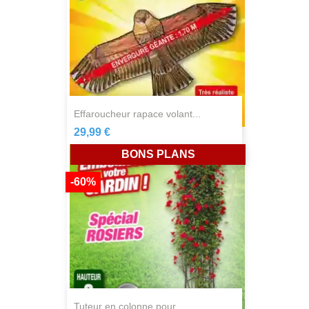
effaroucheur rapace volant...
29,99 €
BONS PLANS
-60%
tuteur en colonne pour...