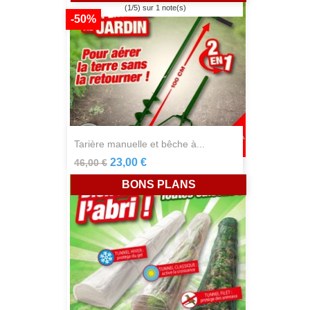
(
1
/
5
) sur
1
note(s)
-50%
tarière manuelle et bêche à...
23,00 €
46,00 €
BONS PLANS