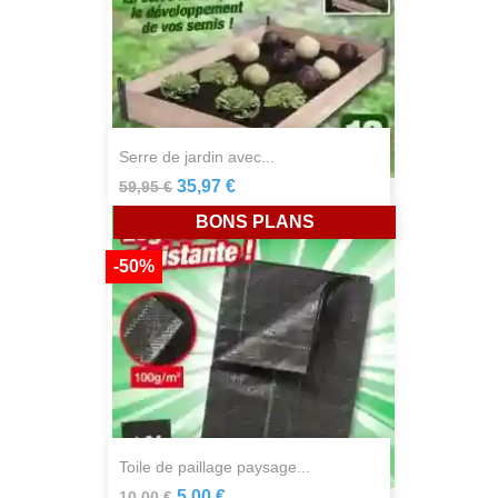
serre de jardin avec...
35,97 €
59,95 €
BONS PLANS
-50%
toile de paillage paysage...
5,00 €
10,00 €