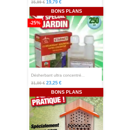
19,79 €
35,99 €
BONS PLANS
-25%
désherbant ultra concentré...
23,25 €
31,00 €
BONS PLANS