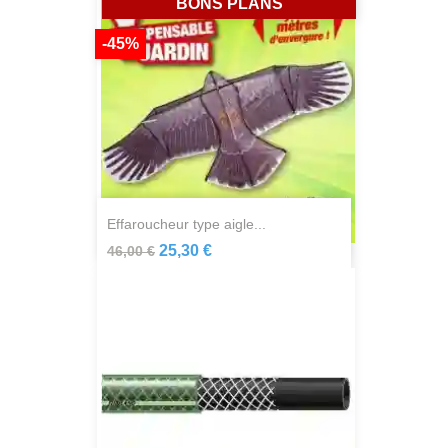
BONS PLANS
-45%
effaroucheur type aigle...
25,30 €
46,00 €