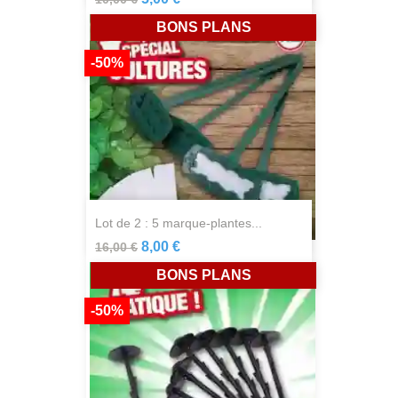
BONS PLANS
-50%
lot de 2 : 5 marque-plantes...
8,00 €
16,00 €
BONS PLANS
-50%