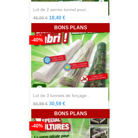
lot de 2 serres tunnel pour...
18,40 €
46,00 €
BONS PLANS
-40%
lot de 3 tunnels de forçage...
30,59 €
50,99 €
BONS PLANS
-40%