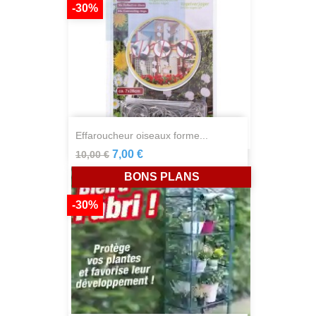
-30%
effaroucheur oiseaux forme...
7,00 €
10,00 €
BONS PLANS
-30%