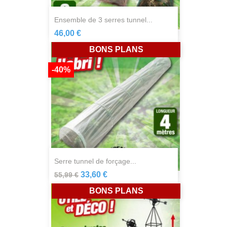
ensemble de 3 serres tunnel...
46,00 €
BONS PLANS
-40%
serre tunnel de forçage...
33,60 €
55,99 €
BONS PLANS