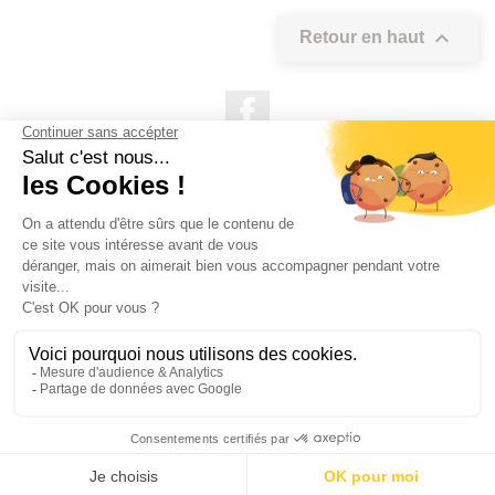

Retour en haut
Facebook

NOS PRODUITS

NOTRE SOCIÉTÉ

VOTRE COMPTE
INFORMATIONS DE LA BOUTIQUE

QUESTIONS FRÉQUEMMENT POSÉES
Copyright OUTIROR © 2021