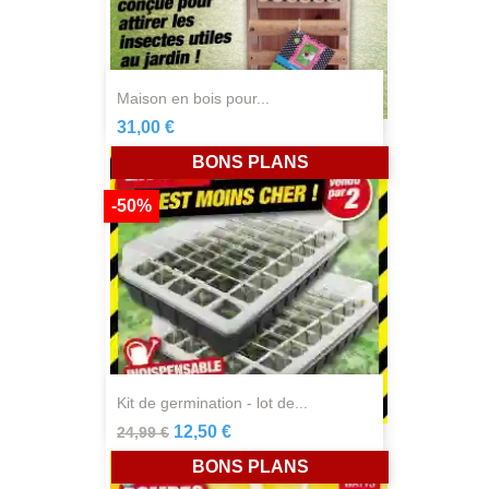
maison en bois pour...
31,00 €
BONS PLANS
-50%
kit de germination - lot de...
12,50 €
24,99 €
BONS PLANS