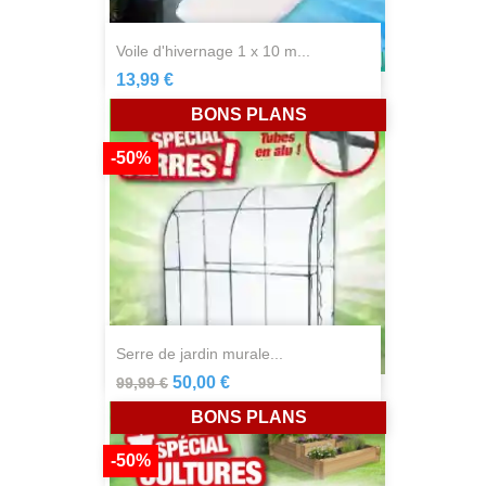
voile d'hivernage 1 x 10 m...
13,99 €
BONS PLANS
-50%
serre de jardin murale...
50,00 €
99,99 €
BONS PLANS
-50%