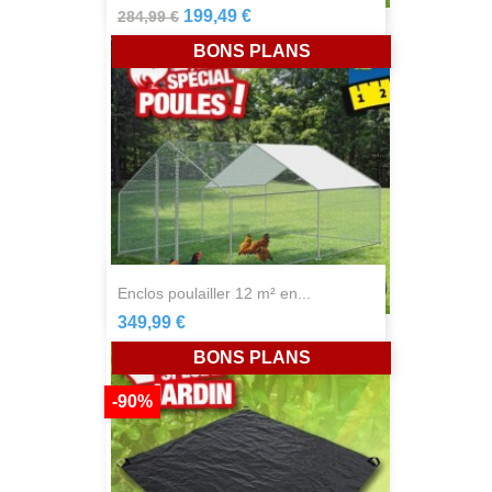
199,49 €
284,99 €
BONS PLANS
enclos poulailler 12 m² en...
349,99 €
BONS PLANS
-90%