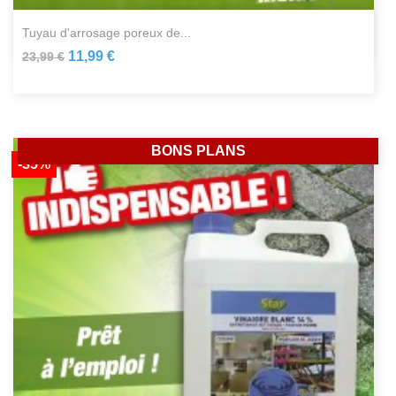
tuyau d'arrosage poreux de...
11,99 €
23,99 €
BONS PLANS
-35%