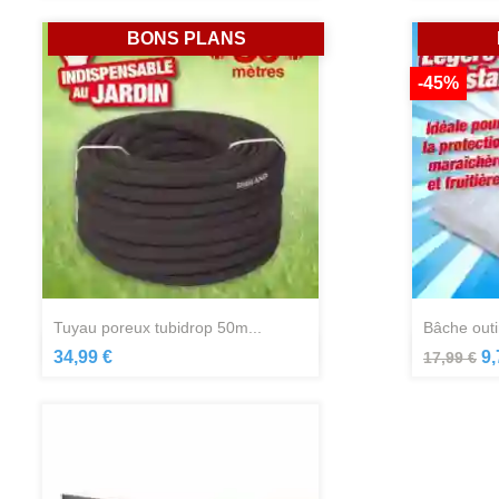
BONS PLANS
-45%
tuyau poreux tubidrop 50m...
bâche outi
Aperçu rapide

34,99 €
9,
17,99 €