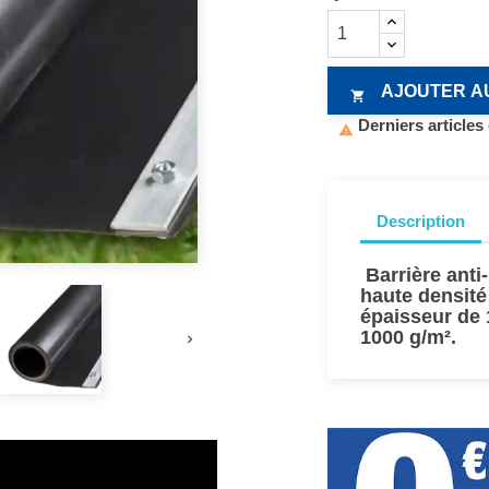
AJOUTER A

Derniers articles

Description
Barrière anti
haute densité 
épaisseur de 
1000 g/m².
