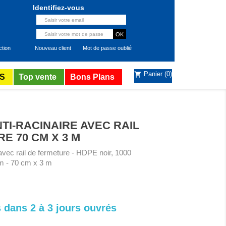
Identifiez-vous
ction
Nouveau client
Mot de passe oublié
Panier
(0)
shopping_cart
S
Top vente
Bons Plans
TI-RACINAIRE AVEC RAIL
E 70 CM X 3 M
 avec rail de fermeture - HDPE noir, 1000
m - 70 cm x 3 m
 dans 2 à 3 jours ouvrés