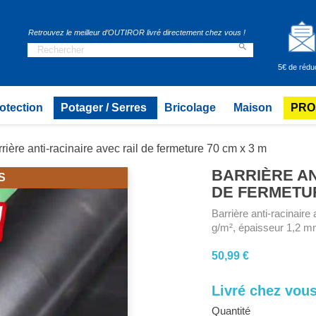
Retrouvez le meilleur d’OUTIROR livré directement chez vous !

5€ de rédu
otection
Potager / Serres
Bricolage
Maison
PRO
rière anti-racinaire avec rail de fermeture 70 cm x 3 m
BARRIÈRE AN
S
DE FERMETUR
Barrière anti-racinaire
g/m², épaisseur 1,2 m
50,99 €
Livré chez vous
Quantité