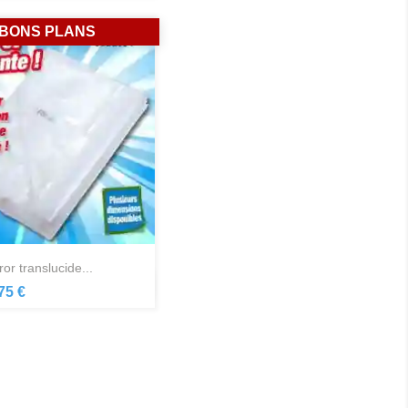
BONS PLANS
ror translucide...
Aperçu rapide

75 €