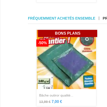
FRÉQUEMMENT ACHETÉS ENSEMBLE
P
BONS PLANS
-50%
bâche outiror qualité...
Aperçu rapide

7,00 €
13,99 €