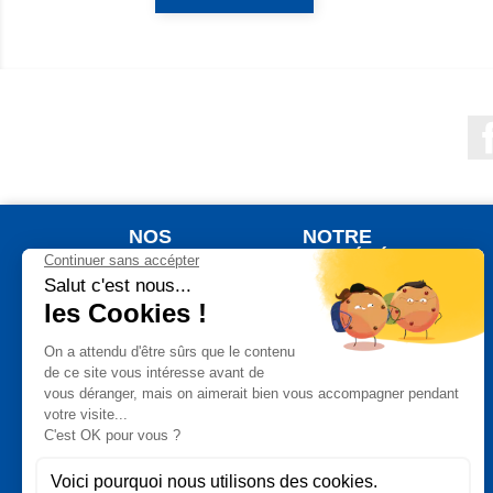
NOS
NOTRE
PRODUITS
SOCIÉTÉ
Nouveaux produits
Qui sommes nous ?
Meilleures ventes
Votre commande
Jardinage
Votre livraison
Plein Air
Notre Garantie de
Satisfaction
Auto Moto
Un paiement
Bricolage
sécurisé
Maison
Vos données
Bien Etre
personnelles