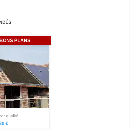
NDÉS
BONS PLANS
ror qualité...
Aperçu rapide

30 €