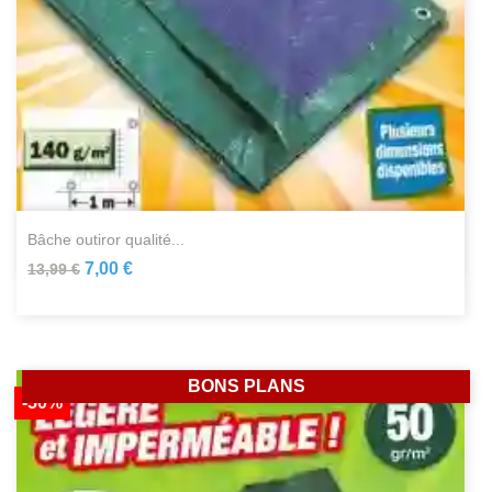
bâche outiror qualité...
7,00 €
13,99 €
BONS PLANS
-50%