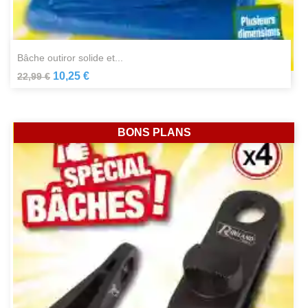
bâche outiror solide et...
10,25 €
22,99 €
BONS PLANS