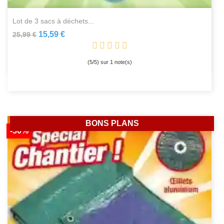
lot de 3 sacs à déchets...
15,59 €
25,99 €
(
5
/
5
) sur
1
note(s)
BONS PLANS
-50%