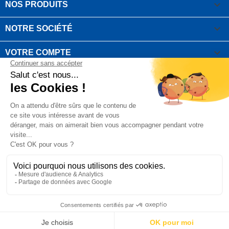

NOS PRODUITS

NOTRE SOCIÉTÉ

VOTRE COMPTE
INFORMATIONS DE LA BOUTIQUE

QUESTIONS FRÉQUEMMENT POSÉES
Copyright OUTIROR © 2021