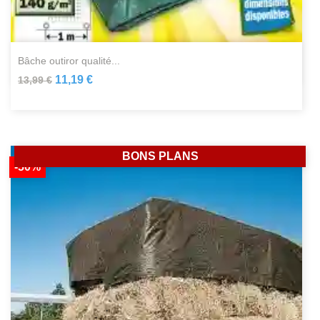
bâche outiror qualité...
11,19 €
13,99 €
BONS PLANS
-50%