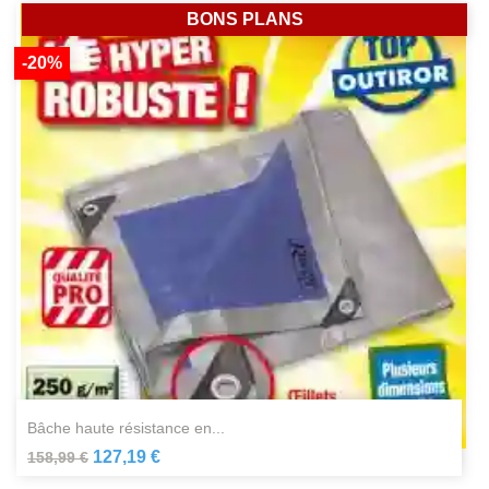
BONS PLANS
-20%
bâche haute résistance en...
127,19 €
158,99 €