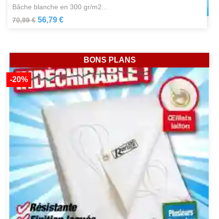
bâche blanche en 300 gr/m2...
56,79 €
70,99 €
BONS PLANS
-20%