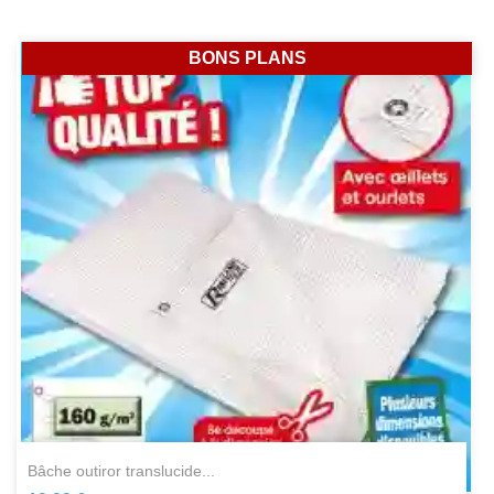
BONS PLANS
bâche outiror translucide...