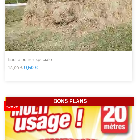
bâche outiror spéciale...
9,50 €
18,99 €
BONS PLANS
-50%