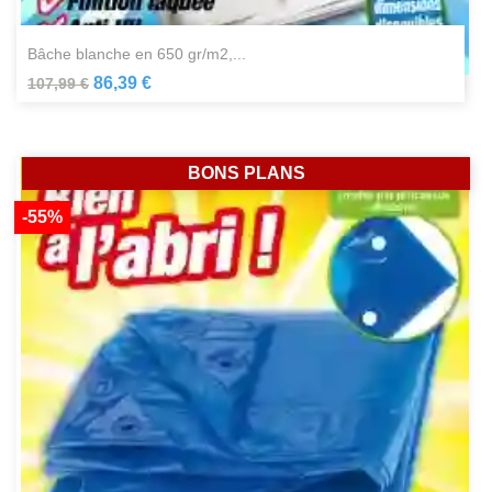
bâche blanche en 650 gr/m2,...
86,39 €
107,99 €
BONS PLANS
-55%