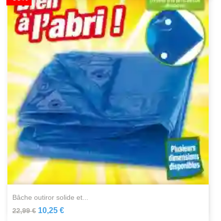
bâche outiror solide et...
10,25 €
22,99 €