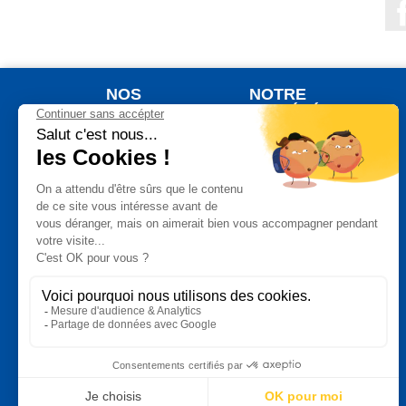
NOS
NOTRE
PRODUITS
SOCIÉTÉ
Nouveaux produits
Qui sommes nous ?
Meilleures ventes
Votre commande
Jardinage
Votre livraison
Plein Air
Notre Garantie de
Satisfaction
Auto Moto
Un paiement
Bricolage
sécurisé
Maison
Vos données
Bien Etre
personnelles
Cuisine
Conditions
générales de vente
Produits
Phytopharmaceutiques