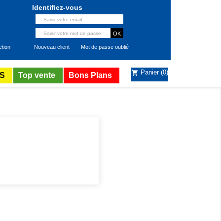
Identifiez-vous
ction
Nouveau client
Mot de passe oublié
Panier
(0)
shopping_cart
S
Top vente
Bons Plans