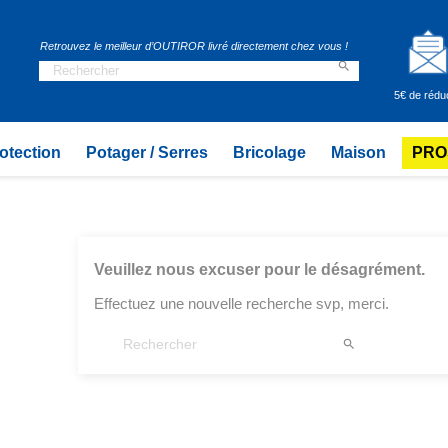
Retrouvez le meilleur d’OUTIROR livré directement chez vous !

5€ de rédu
otection
Potager / Serres
Bricolage
Maison
PRO
Veuillez nous excuser pour le désagrément.
Effectuez une nouvelle recherche svp, merci.
