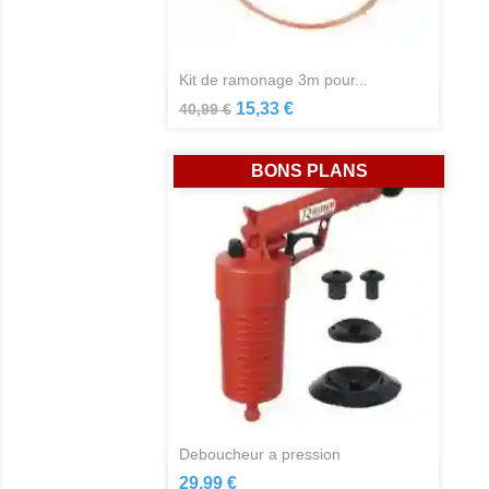
kit de ramonage 3m pour...
Aperçu rapide

15,33 €
40,99 €
BONS PLANS
deboucheur a pression
Aperçu rapide

29,99 €