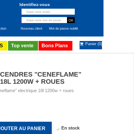
Identifiez-vous
ction
Nouveau client
Mot de passe oublié
Panier
(0)
shopping_cart
S
Top vente
Bons Plans
 CENDRES "CENEFLAME"
18L 1200W + ROUES
neflame" electrique 18l 1200w + roues
En stock
JOUTER AU PANIER
