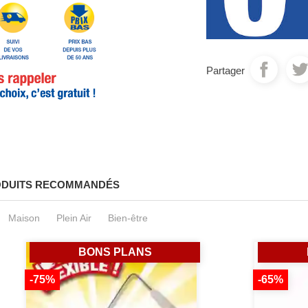
Partager
DUITS RECOMMANDÉS
Maison
Plein Air
Bien-être
BONS PLANS
-75%
-65%