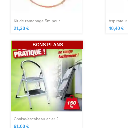
kit de ramonage 5m pour...
aspirateur
Aperçu rapide

21,30 €
40,40 €
BONS PLANS
chaise/escabeau acier 2...
Aperçu rapide

61,00 €