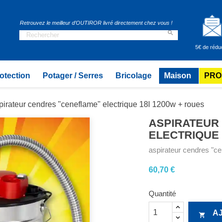
Retrouvez le meilleur d’OUTIROR livré directement chez vous !

5€ de rédu
otection
Potager / Serres
Bricolage
Maison
PRO
pirateur cendres "ceneflame" electrique 18l 1200w + roues
ASPIRATEUR
ELECTRIQUE 
aspirateur cendres "ce
60,70 €
Quantité
A
