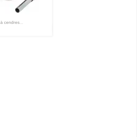
 à cendres...
Aperçu rapide
