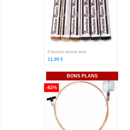
6 feutres rénove bois
Aperçu rapide

11,99 €
BONS PLANS
-62%