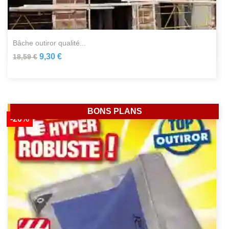
bâche outiror qualité...
9,30 €
18,59 €
BONS PLANS
-20%