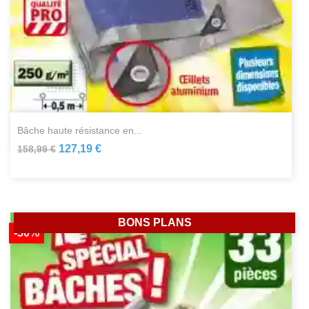
bâche haute résistance en...
127,19 €
158,99 €
BONS PLANS
-50%