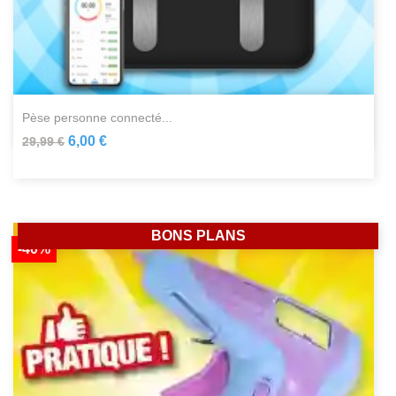
pèse personne connecté...
6,00 €
29,99 €
BONS PLANS
-40%