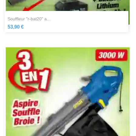
souffleur "r-bat20" a...
53,90 €