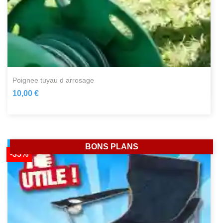
poignee tuyau d arrosage
10,00 €
BONS PLANS
-35%