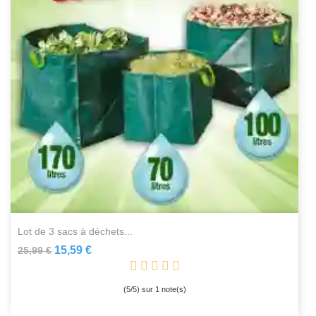
lot de 3 sacs à déchets...
15,59 €
25,99 €
(
5
/
5
) sur
1
note(s)