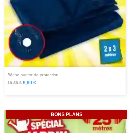
bâche outiror de protection...
9,80 €
19,59 €
BONS PLANS