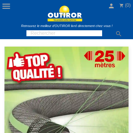

person
(0)
shopping_cart
Retrouvez le meilleur d’OUTIROR livré directement chez vous !
