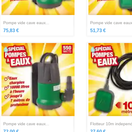
Aperçu rapide
Aperçu ra


pompe vide cave eaux...
pompe vide cave eaux
75,83 €
51,73 €
Aperçu rapide
Aperçu ra


pompe vide cave eaux...
flotteur 10m independ
72,00 €
27,60 €