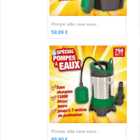
Aperçu rapide

pompe vide cave eaux...
59,99 €
Aperçu rapide

pompe vide cave eaux...
89,90 €