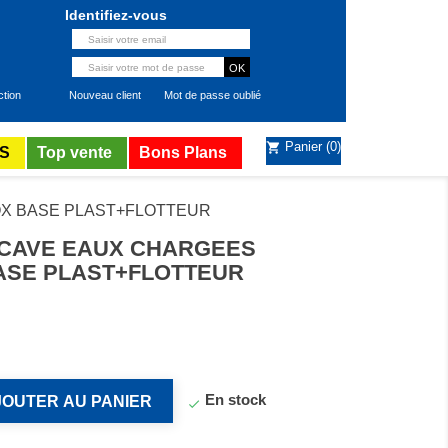
Identifiez-vous
ction
Nouveau client
Mot de passe oublié
Panier
(0)
shopping_cart
S
Top vente
Bons Plans
OX BASE PLAST+FLOTTEUR
 CAVE EAUX CHARGEES
BASE PLAST+FLOTTEUR
En stock
JOUTER AU PANIER
