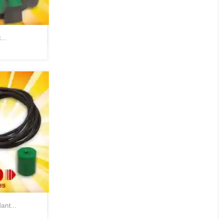
pide
...
pide
ant...