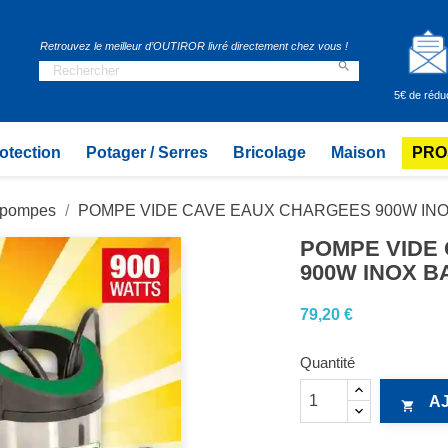
Retrouvez le meilleur d’OUTIROR livré directement chez vous !

5€ de rédu
otection
Potager / Serres
Bricolage
Maison
PRO
t pompes
POMPE VIDE CAVE EAUX CHARGEES 900W IN
POMPE VIDE
900W INOX 
79,20 €
Quantité
A
