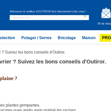
Retrouvez le meilleur d’OUTIROR livré directement chez vous !

5€ de rédu
otection
Potager / Serres
Bricolage
Maison
PRO
 ? Suivez les bons conseils d'Outiror.
rier ? Suivez les bons conseils d'Outiror.
plaine ?
s des plantes grimpantes.
racines nues après avoir praliné les racines.