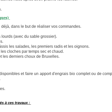
.
iques)
z déjà, dans le but de réaliser vos commandes.
s lourds (avec du sable grossier).
is.
âssis les salades, les premiers radis et les oignons.
r les cloches par temps sec et chaud.
t les derniers choux de Bruxelles.
 disponibles et faire un apport d'engrais bio complet ou de comp
.
es.
és à ces travaux :