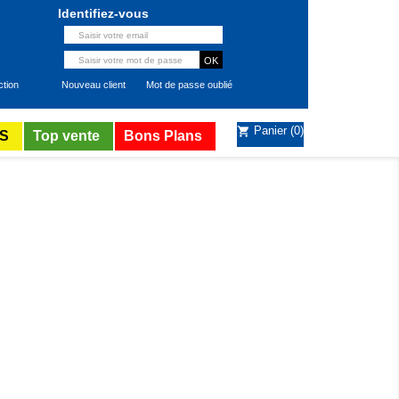
Identifiez-vous
ction
Nouveau client
Mot de passe oublié
Panier
(0)
shopping_cart
S
Top vente
Bons Plans