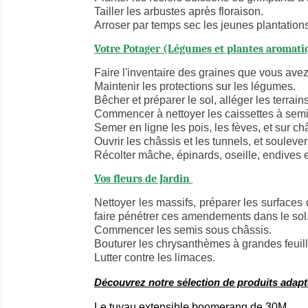
Tailler les arbustes après floraison.
Arroser par temps sec les jeunes plantations
Votre Potager (Légumes et plantes aromat
Faire l'inventaire des graines que vous ave
Maintenir les protections sur les légumes.
Bêcher et préparer le sol, alléger les terrain
Commencer à nettoyer les caissettes à sem
Semer en ligne les pois, les fèves, et sur ch
Ouvrir les châssis et les tunnels, et souleve
Récolter mâche, épinards, oseille, endives e
Vos fleurs de Jardin
Nettoyer les massifs, préparer les surfaces
faire pénétrer ces amendements dans le sol
Commencer les semis sous châssis.
Bouturer les chrysanthèmes à grandes feuill
Lutter contre les limaces.
Découvrez notre sélection de produits adapt
Le tuyau extensible boomerang de 30M