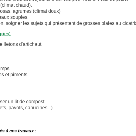
n (climat chaud).
mosas, agrumes (climat doux).
meaux souples.
n, soigner les sujets qui présentent de grosses plaies au cicatr
ques)
illetons d'artichaut.
emps.
es et piments.
oser un lit de compost.
ts, pavots, capucines...).
és à ces travaux :