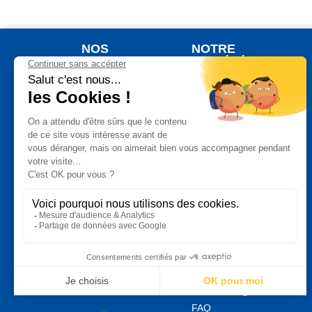
NOS
NOTRE
PRODUITS
SOCIÉTÉ
Nouveaux produits
Qui sommes nous ?
Meilleures ventes
Votre commande
Jardinage
Votre livraison
Plein Air
Notre Garantie de
Satisfaction
Auto Moto
Un paiement
Bricolage
sécurisé
Maison
Vos données
Bien Etre
personnelles
Cuisine
Conditions
générales de vente
Produits
Phytopharmaceutiques
Mentions légales
FAQ