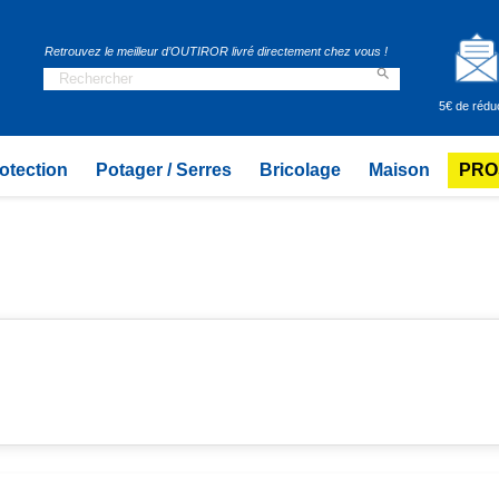
Retrouvez le meilleur d’OUTIROR livré directement chez vous !

5€ de rédu
otection
Potager / Serres
Bricolage
Maison
PRO