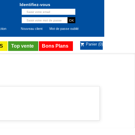
Identifiez-vous
ction
Nouveau client
Mot de passe oublié
Panier
(0)
shopping_cart
S
Top vente
Bons Plans