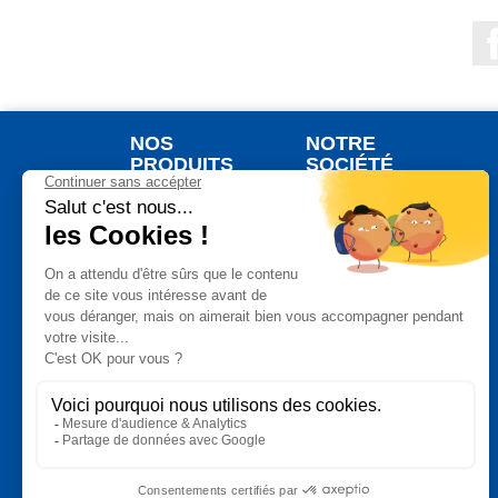
NOS
NOTRE
PRODUITS
SOCIÉTÉ
Nouveaux produits
Qui sommes nous ?
Meilleures ventes
Votre commande
Jardinage
Votre livraison
Plein Air
Notre Garantie de
Satisfaction
Auto Moto
Un paiement
Bricolage
sécurisé
Maison
Vos données
Bien Etre
personnelles
Cuisine
Conditions
générales de vente
Produits