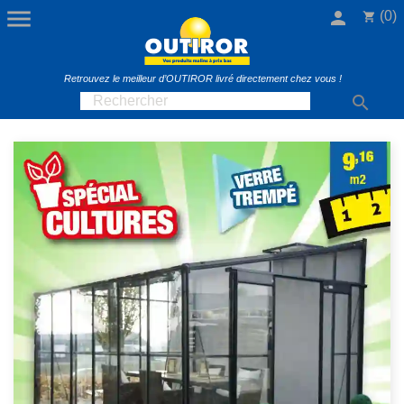

person
(0)
shopping_cart
Retrouvez le meilleur d’OUTIROR livré directement chez vous !
