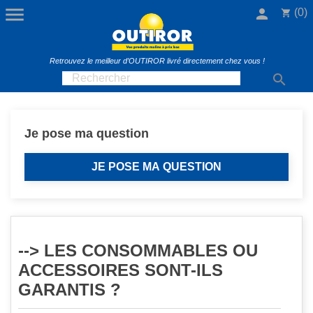

person
(0)
shopping_cart
Retrouvez le meilleur d’OUTIROR livré directement chez vous !

Je pose ma question
JE POSE MA QUESTION
--> LES CONSOMMABLES OU
ACCESSOIRES SONT-ILS
GARANTIS ?