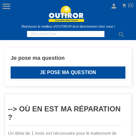

person
(0)
shopping_cart
Retrouvez le meilleur d’OUTIROR livré directement chez vous !

Je pose ma question
JE POSE MA QUESTION
--> OÙ EN EST MA RÉPARATION
?
Un délai de 1 mois est nécessaire pour le traitement de