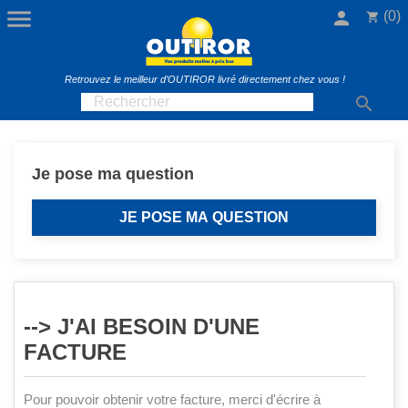

person
(0)
shopping_cart
Retrouvez le meilleur d’OUTIROR livré directement chez vous !

Je pose ma question
JE POSE MA QUESTION
--> J'AI BESOIN D'UNE
FACTURE
Pour pouvoir obtenir votre facture, merci d'écrire à