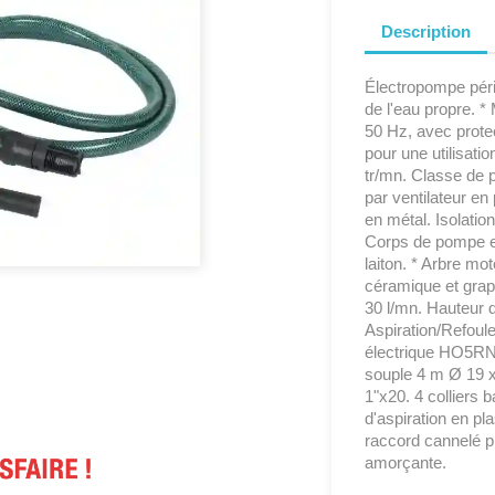
Description
Électropompe péri
de l'eau propre. *
50 Hz, avec prote
pour une utilisati
tr/mn. Classe de p
par ventilateur en
en métal. Isolatio
Corps de pompe et
laiton. * Arbre mo
céramique et grap
30 l/mn. Hauteur 
Aspiration/Refoule
électrique HO5RN
souple 4 m Ø 19 x
1"x20. 4 colliers 
d'aspiration en pla
raccord cannelé p
amorçante.