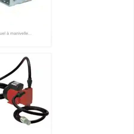
uel à manivelle...
Aperçu rapide
