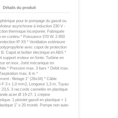
Détails du produit
phérique pour le pompage du gasoil ou
 Moteur asynchrone à induction 230 V -
ction thermique incorporée. Fabriquée
on en continu * Puissance 370 W. 2 850
rotection IP X5 * Ventilation extérieure
 polypropylène avec capot de protection
n B. Capot et boîtier électrique en ABS *
 support moteur en fonte. Turbine en
teur en inox. Joint mécanique en
hite * Pression max. 3 bars * Débit max.
d'aspiration max. 6 m *
ment : filetage 1" (26x34) * Câble
-F 3 x 1,0 mm2, Longueur 1,3 m. Tuyau
 23,5. 3 raccords cannelés en plastique
bande acier Ø 19-27. 1 crépine
stique. 1 pistolet gasoil en plastique + 1
lastique 1" x 20 monté. Pompe non auto-