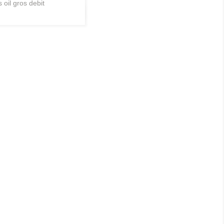
 oil gros debit
Aperçu rapide
