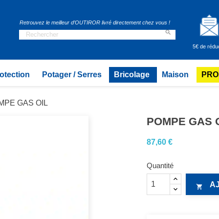
Retrouvez le meilleur d’OUTIROR livré directement chez vous !

5€ de rédu
otection
Potager / Serres
Bricolage
Maison
PRO
MPE GAS OIL
POMPE GAS 
87,60 €
Quantité
A
