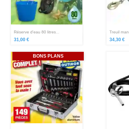
réserve d'eau 80 litres...
treuil man
Aperçu rapide

31,00 €
34,30 €
BONS PLANS