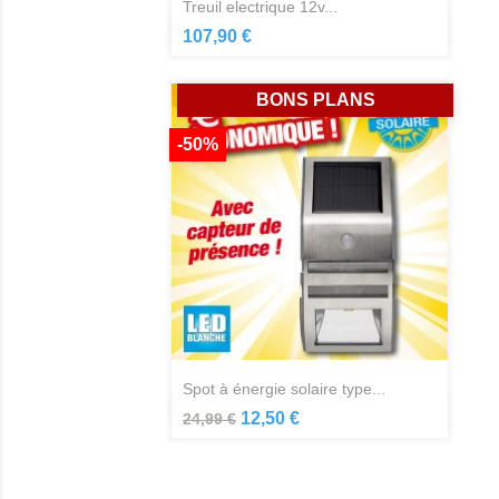
treuil electrique 12v...
Aperçu rapide

107,90 €
BONS PLANS
-50%
spot à énergie solaire type...
Aperçu rapide

12,50 €
24,99 €