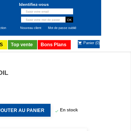
Identifiez-vous
ction
Nouveau client
Mot de passe oublié
Panier
(0)
shopping_cart
S
Top vente
Bons Plans
OIL
En stock
JOUTER AU PANIER
