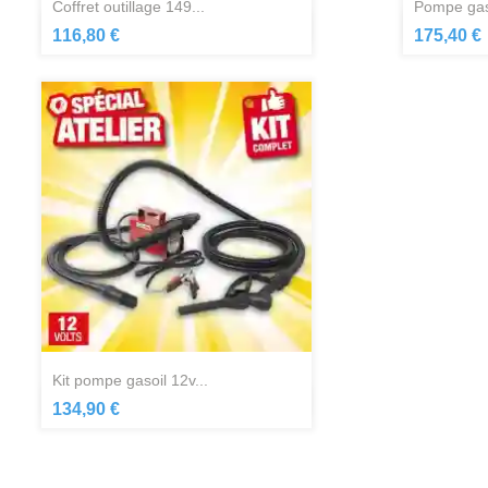
coffret outillage 149...
pompe gas
Aperçu rapide

116,80 €
175,40 €
kit pompe gasoil 12v...
Aperçu rapide

134,90 €