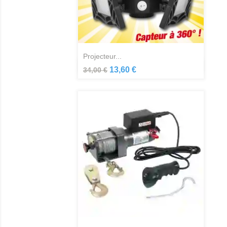
projecteur...
Aperçu rapide

13,60 €
34,00 €