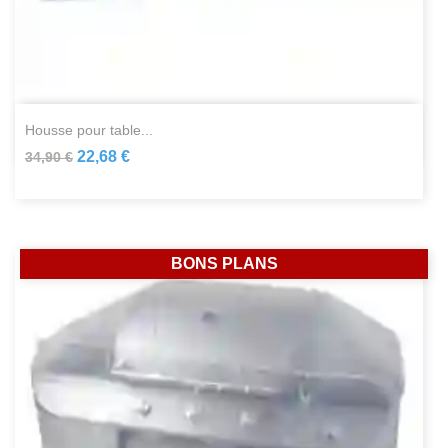
housse pour table...
22,68 €
34,90 €
BONS PLANS