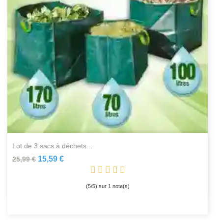
lot de 3 sacs à déchets...
15,59 €
25,99 €
(
5
/
5
) sur
1
note(s)