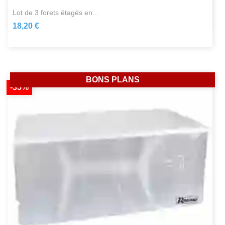
lot de 3 forets étagés en...
18,20 €
BONS PLANS
-35%