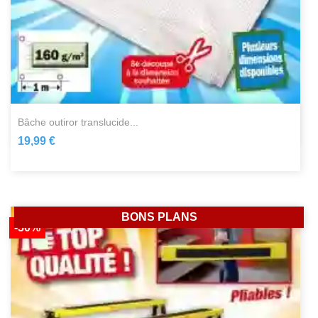
bâche outiror translucide...
19,99 €
BONS PLANS
-50%