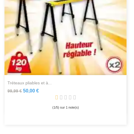
tréteaux pliables et à...
50,00 €
99,99 €
(
1
/
5
) sur
1
note(s)