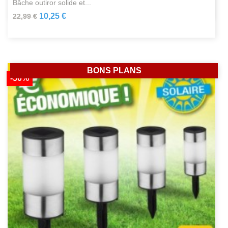
bâche outiror solide et...
10,25 €
22,99 €
BONS PLANS
-50%