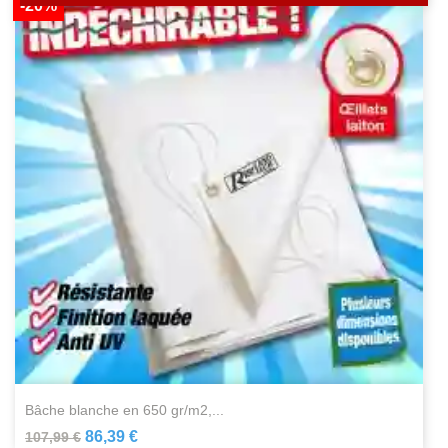
-20%
bâche blanche en 650 gr/m2,...
86,39 €
107,99 €