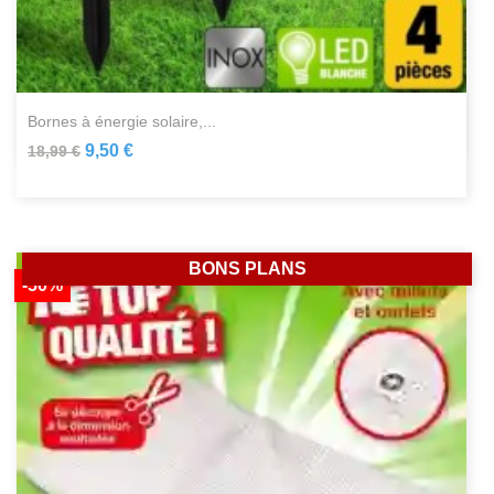
bornes à énergie solaire,...
9,50 €
18,99 €
BONS PLANS
-50%