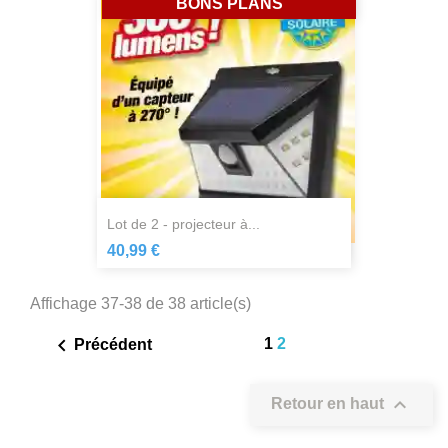
BONS PLANS
lot de 2 - projecteur à...
40,99 €
Affichage 37-38 de 38 article(s)

1
2
Précédent

Retour en haut