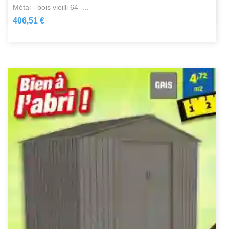
métal - bois vieilli 64 -...
406,51 €