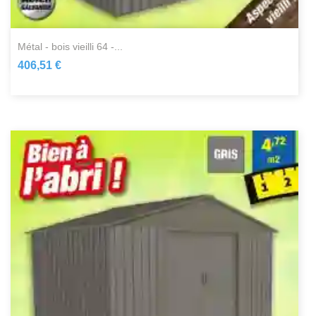
métal - bois vieilli 64 -...
406,51 €