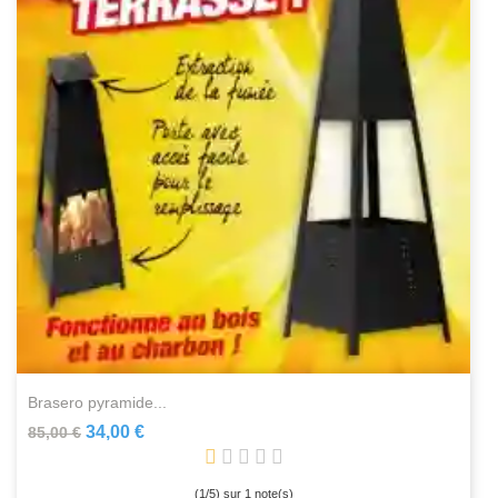
brasero pyramide...
34,00 €
85,00 €
(
1
/
5
) sur
1
note(s)