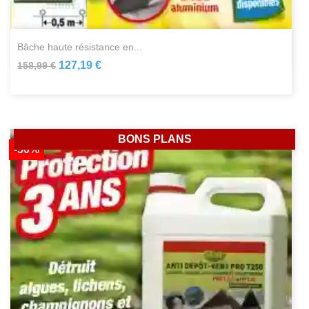
bâche haute résistance en...
127,19 €
158,99 €
BONS PLANS
-50%