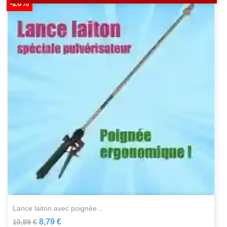
-20%
lance laiton avec poignée...
8,79 €
10,99 €