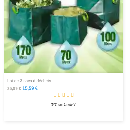
lot de 3 sacs à déchets...
15,59 €
25,99 €
(
5
/
5
) sur
1
note(s)