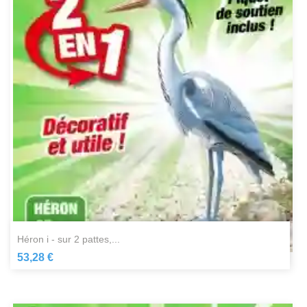
héron i - sur 2 pattes,...
53,28 €