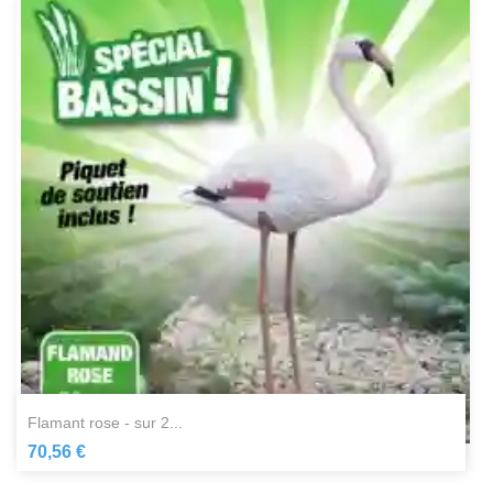
flamant rose - sur 2...
70,56 €