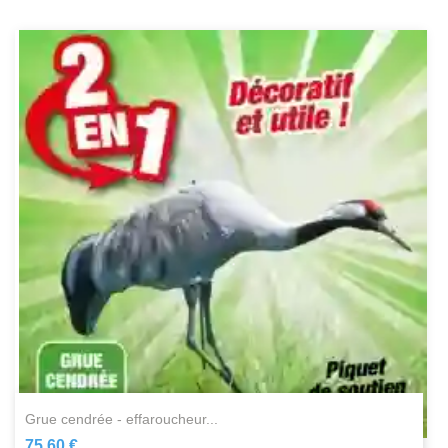
grue cendrée - effaroucheur...
75,60 €