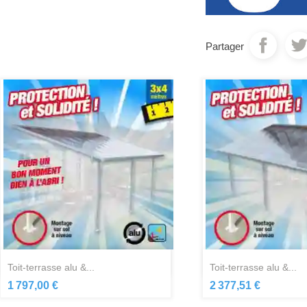
Partager
Aperçu rapide
Aperçu ra


toit-terrasse alu &...
toit-terrasse alu &...
1 797,00 €
2 377,51 €