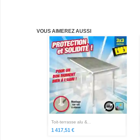
VOUS AIMEREZ AUSSI
Aperçu rapide

toit-terrasse alu &...
1 417,51 €