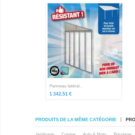
Aperçu rapide

panneau latéral...
1 342,51 €
PRODUITS DE LA MÊME CATÉGORIE
PRO
Jardinage
Cuisine
Auto & Moto
Bricolage