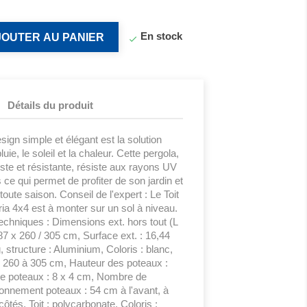
En stock
JOUTER AU PANIER

Détails du produit
esign simple et élégant est la solution
luie, le soleil et la chaleur. Cette pergola,
uste et résistante, résiste aux rayons UV
 ce qui permet de profiter de son jardin et
toute saison. Conseil de l'expert : Le Toit
ia 4x4 est à monter sur un sol à niveau.
echniques : Dimensions ext. hors tout (L
87 x 260 / 305 cm, Surface ext. : 16,44
, structure : Aluminium, Coloris : blanc,
de 260 à 305 cm, Hauteur des poteaux :
e poteaux : 8 x 4 cm, Nombre de
ionnement poteaux : 54 cm à l'avant, à
s côtés. Toit : polycarbonate, Coloris :