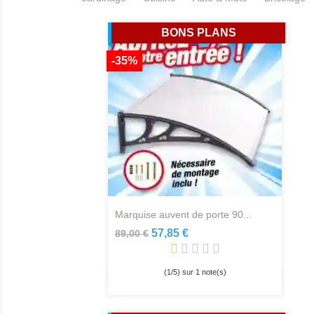
BONS PLANS
-35%
marquise auvent de porte 90...
57,85 €
89,00 €
(
1
/
5
) sur
1
note(s)
Aperçu rapide
