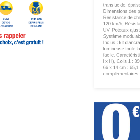
translucide, épai
Dimensions des pl
Résistance de cha
120 km/h, Résistanc
UV, Poteaux ajust
Système modulabl
Inclus : kit d'ancr
lumineuse toute l
facile. Caractéris
l x H), Colis 1 : 3
66 x 14 cm : 65,1 
complémentaires :