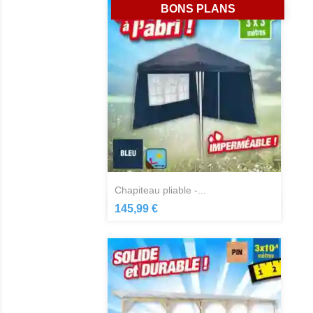
BONS PLANS
chapiteau pliable -...
Aperçu rapide

145,99 €