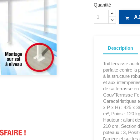
Quantité
A

Description
Toit terrasse au d
parfaite contre la p
à la structure rob
et aux intempéries
de sa terrasse en 
Couv'Terrasse Fer
Caractéristiques t
x P x H) : 425 x 3
m², Poids : 120 kg
Hauteur : allant 
210 cm, Section d
poteaux : 3, Posit
l'arrière et sur le