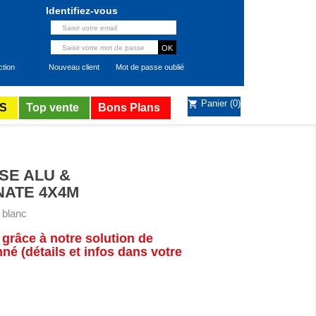
Identifiez-vous
ction
Nouveau client
Mot de passe oublié
Panier
(0)
shopping_cart
S
Top vente
Bons Plans
SE ALU &
ATE 4X4M
- blanc
 grâce à notre solution de
é (détails et infos dans votre