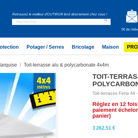
Retrouvez le meilleur d’OUTIROR livré directement chez vous !

5€ de rédu
otection
Potager / Serres
Bricolage
Maison
PRO
Marquise
Toit-terrasse alu & polycarbonate 4x4m
TOIT-TERRAS
POLYCARBON
Toit-terrasse Feria 44 
Réglez en 12 fois
paiement échelonn
panier)
3 262,51 €