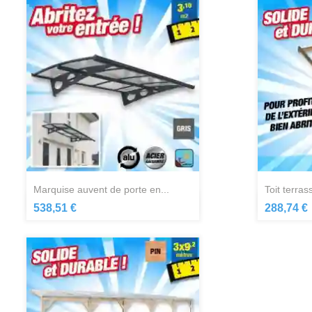
marquise auvent de porte en...
toit terra
Aperçu rapide

538,51 €
288,74 €