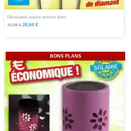
décoration solaire animée diam
26,64 €
40,99 €
BONS PLANS