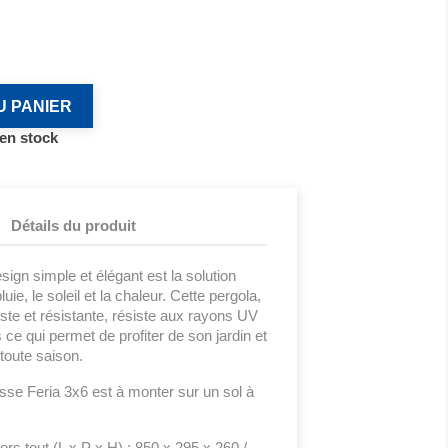
U PANIER
 en stock
Détails du produit
esign simple et élégant est la solution
luie, le soleil et la chaleur. Cette pergola,
uste et résistante, résiste aux rayons UV
 ce qui permet de profiter de son jardin et
toute saison.
sse Feria 3x6 est à monter sur un sol à
rs tout (L x P x H) : 850 x 295 x 260 /