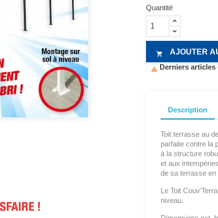
Quantité
AJOUTER A

Derniers articles

Description
Toit terrasse au d
parfaite contre la p
à la structure rob
et aux intempéries
de sa terrasse en 
Le Toit Couv'Terra
niveau.
Dimensions ext. ho