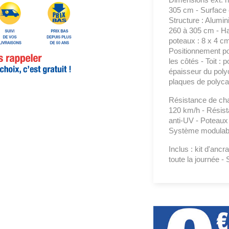
305 cm - Surface e
Structure : Alumini
260 à 305 cm - Ha
poteaux : 8 x 4 c
Positionnement pot
les côtés - Toit : 
épaisseur du pol
plaques de polyca
Résistance de cha
120 km/h - Résista
anti-UV - Poteaux 
Système modulabl
Inclus : kit d'anc
toute la journée -