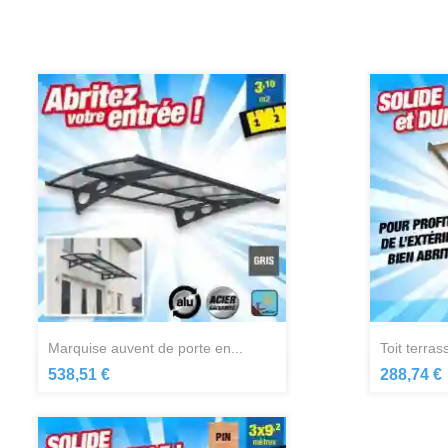
marquise auvent de porte en...
toit terra
Aperçu rapide

538,51 €
288,74 €