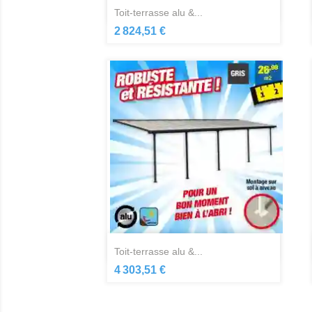
Aperçu rapide

toit-terrasse alu &...
2 824,51 €
Aperçu rapide

toit-terrasse alu &...
4 303,51 €