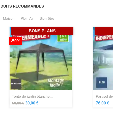
DUITS RECOMMANDÉS
Maison
Plein Air
Bien-être
BONS PLANS
-50%
tente de jardin étanche...
parasol dr
Aperçu rapide

30,00 €
76,00 €
59,99 €