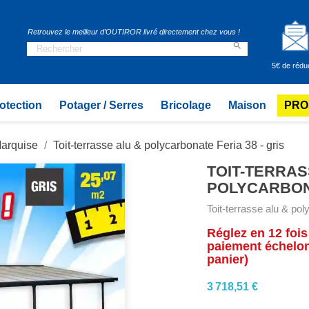
Retrouvez le meilleur d’OUTIROR livré directement chez vous !

5€ de rédu
otection
Potager / Serres
Bricolage
Maison
PRO
Marquise
Toit-terrasse alu & polycarbonate Feria 38 - gris
TOIT-TERRAS
POLYCARBONA
Toit-terrasse alu & pol
Réglez en 12 fois
paiement échelonn
panier)
3 718,51 €