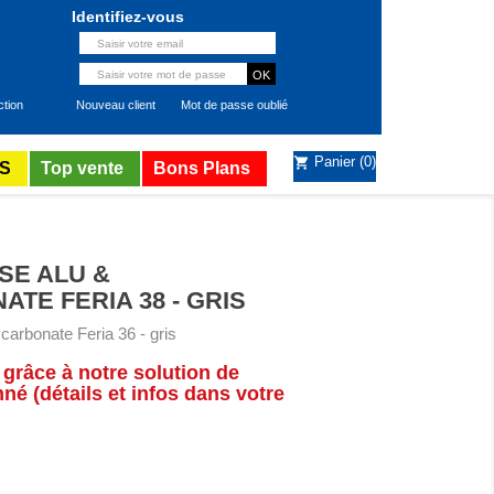
Identifiez-vous
ction
Nouveau client
Mot de passe oublié
Panier
(0)
shopping_cart
S
Top vente
Bons Plans
SE ALU &
TE FERIA 38 - GRIS
ycarbonate Feria 36 - gris
 grâce à notre solution de
é (détails et infos dans votre