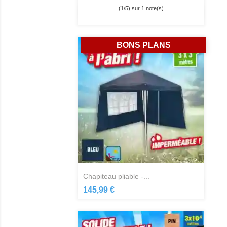
(
1
/
5
) sur
1
note(s)
Aperçu rapide

BONS PLANS
chapiteau pliable -...
Aperçu rapide

145,99 €