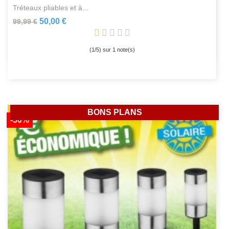
tréteaux pliables et à...
50,00 €
99,99 €
(
1
/
5
) sur
1
note(s)
BONS PLANS
-50%