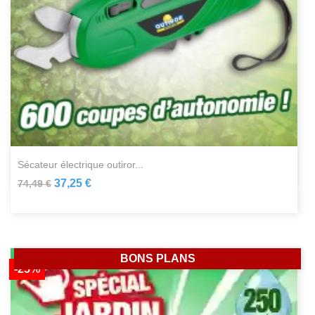
sécateur électrique outiror...
37,25 €
74,49 €
BONS PLANS
-25%