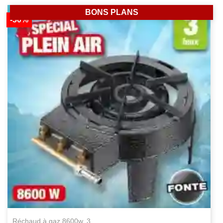
BONS PLANS
-50%
réchaud à gaz 8600w, 3...