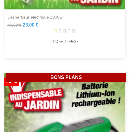
désherbeur électrique 2000w...
23,00 €
46,00 €
(
1
/
5
) sur
1
note(s)
BONS PLANS
-50%