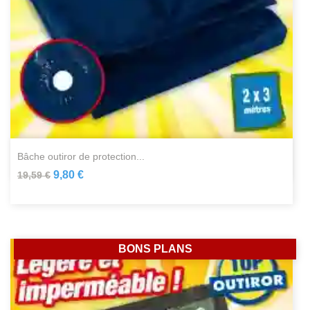
bâche outiror de protection...
9,80 €
19,59 €
BONS PLANS