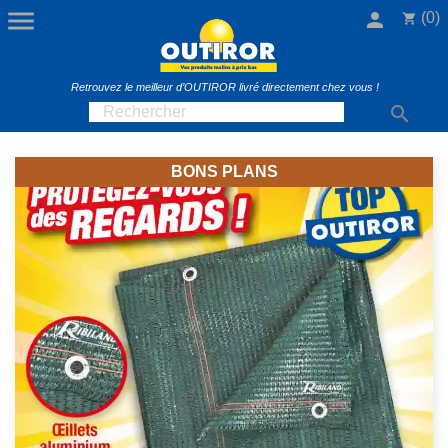

person
(0)
shopping_cart
Retrouvez le meilleur d’OUTIROR livré directement chez vous !

BONS PLANS