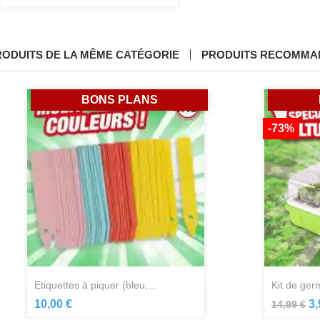
RODUITS DE LA MÊME CATÉGORIE
PRODUITS RECOMMA
BONS PLANS
-73%
etiquettes à piquer (bleu,...
kit de ger
Aperçu rapide

10,00 €
3,
14,99 €