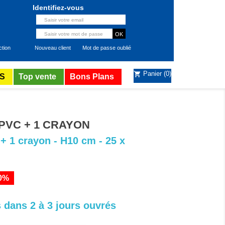
Identifiez-vous
ction
Nouveau client
Mot de passe oublié
Panier
(0)
shopping_cart
S
Top vente
Bons Plans
PVC + 1 CRAYON
+ 1 crayon - H10 cm - 25 x
0%
 dans 2 à 3 jours ouvrés