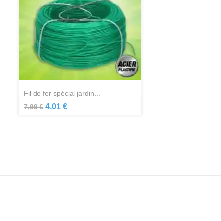
fil de fer spécial jardin...
Aperçu rapide

4,01 €
7,99 €