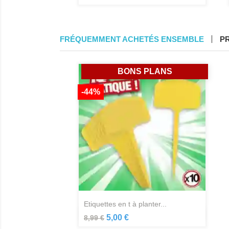
FRÉQUEMMENT ACHETÉS ENSEMBLE
P
BONS PLANS
-44%
etiquettes en t à planter...
Aperçu rapide

5,00 €
8,99 €