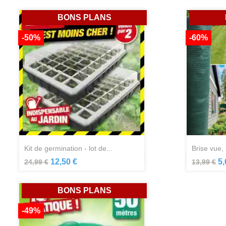
BONS PLANS
-50%
-60%
kit de germination - lot de...
brise vue, 
Aperçu rapide

12,50 €
5,
24,99 €
13,99 €
BONS PLANS
-49%