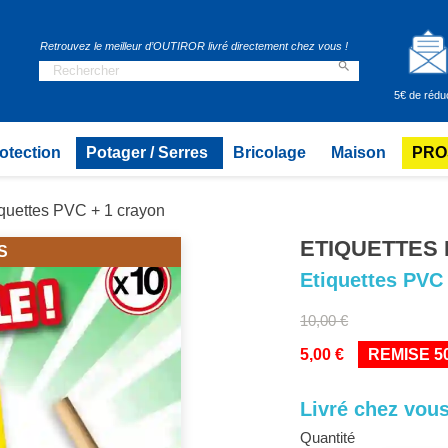
Retrouvez le meilleur d’OUTIROR livré directement chez vous !

5€ de rédu
otection
Potager / Serres
Bricolage
Maison
PRO
iquettes PVC + 1 crayon
ETIQUETTES 
S
Etiquettes PVC 
10,00 €
5,00 €
REMISE 5
Livré chez vous
Quantité