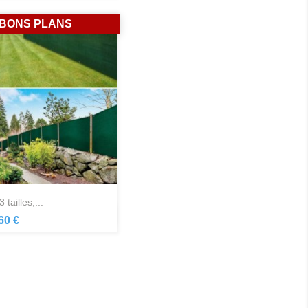
BONS PLANS
3 tailles,...
Aperçu rapide

60 €