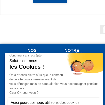
NOS
NOTRE
PRODUITS
SOCIÉTÉ
Nouveaux produits
Qui sommes nous ?
Meilleures ventes
Votre commande
Jardinage
Votre livraison
Plein Air
Notre Garantie de
Satisfaction
Auto Moto
Un paiement
Bricolage
sécurisé
Maison
Vos données
Bien Etre
personnelles