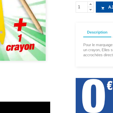
A

Description
Pour le marquage 
un crayon, Elles 
accrochées direct