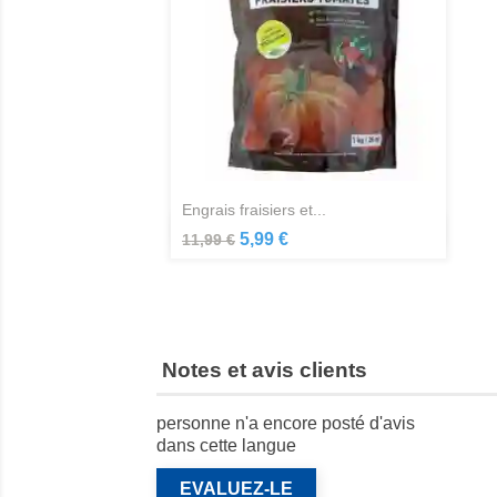
engrais fraisiers et...
Aperçu rapide

5,99 €
11,99 €
Notes et avis clients
personne n'a encore posté d'avis
dans cette langue
EVALUEZ-LE