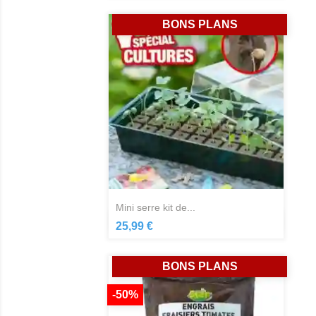
BONS PLANS
mini serre kit de...
Aperçu rapide

25,99 €
BONS PLANS
-50%