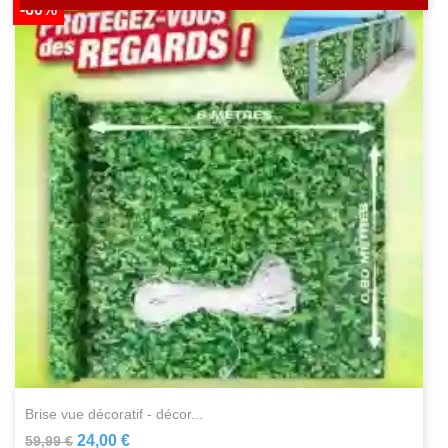
-60%
brise vue décoratif - décor...
24,00 €
59,99 €