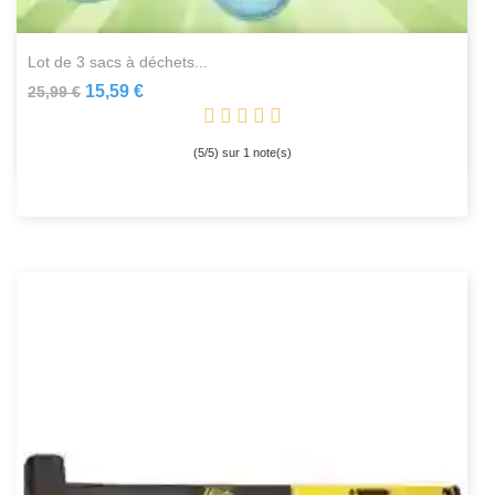
lot de 3 sacs à déchets...
15,59 €
25,99 €
(
5
/
5
) sur
1
note(s)