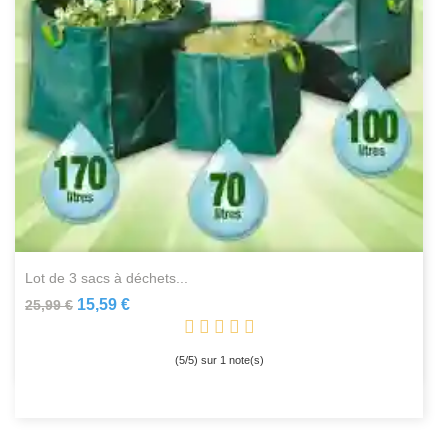
lot de 3 sacs à déchets...
15,59 €
25,99 €
(
5
/
5
) sur
1
note(s)