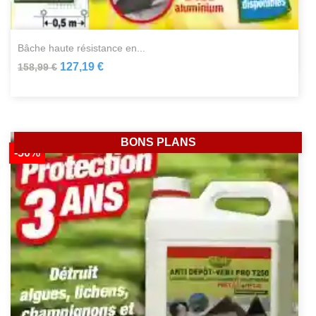
bâche haute résistance en...
127,19 €
158,99 €
BONS PLANS
-50%