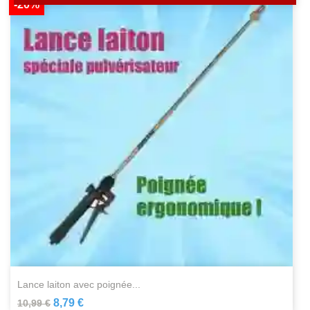
-20%
lance laiton avec poignée...
8,79 €
10,99 €